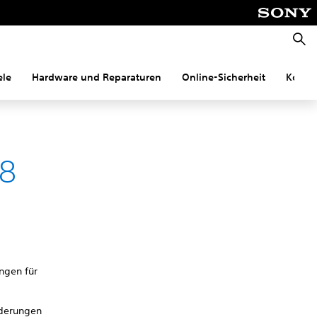
Suche
ele
Hardware und Reparaturen
Online-Sicherheit
Konnek
-8
ngen für
rderungen