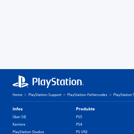
Home
PlayStation-Support
PlayStation-Fehlercodes
PlayStation
Infos
Produkte
Über SIE
PS5
Karriere
PS4
PlayStation Studios
PS VR2