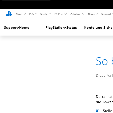
Shop
PS5
Spiele
PS Plus
Zubehör
News
Support
Support-Home
PlayStation-Status
Konto und Siche
So 
Diese Fun
Du kannst
die Anwend
Stelle