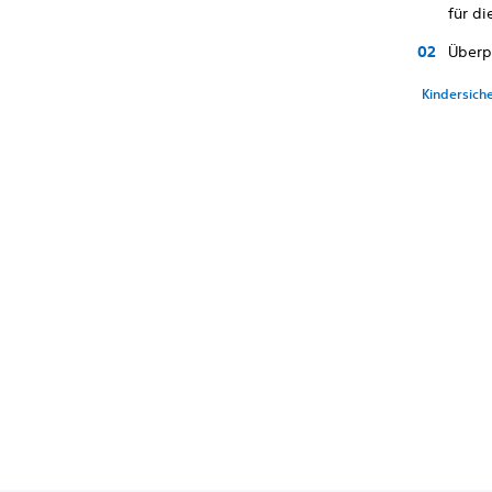
für d
Überp
Kindersich