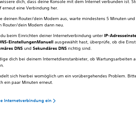
wissere dich, dass deine Konsole mit dem Internet verbunden ist. St
f erneut eine Verbindung her.
te deinen Router/dein Modem aus, warte mindestens 5 Minuten und 
n Router/dein Modem dann neu.
du beim Einrichten deiner Internetverbindung unter
IP-Adresseinst
DNS-Einstellungen
Manuell
ausgewählt hast, überprüfe, ob die Eins
imäres DNS
und
Sekundäres DNS
richtig sind.
dige dich bei deinem Internetdienstanbieter, ob Wartungsarbeiten 
n.
ndelt sich hierbei womöglich um ein vorübergehendes Problem. Bitt
ch ein paar Minuten erneut.
ne Internetverbindung ein