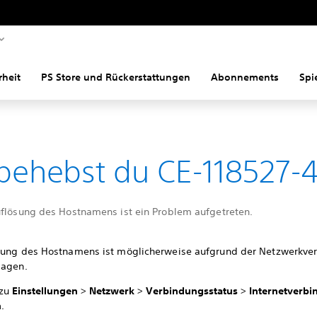
rheit
PS Store und Rückerstattungen
Abonnements
Spi
behebst du CE-118527-
uflösung des Hostnamens ist ein Problem aufgetreten.
sung des Hostnamens ist möglicherweise aufgrund der Netzwerkve
lagen.
 zu
Einstellungen
>
Netzwerk
>
Verbindungsstatus
>
Internetverb
n
.