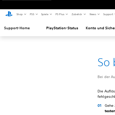
Shop
PS5
Spiele
PS Plus
Zubehör
News
Support
Support-Home
PlayStation-Status
Konto und Siche
So 
Bei der A
Die Auflö
fehlgesch
Gehe
teste