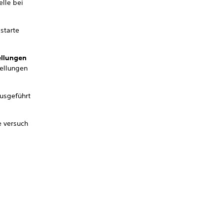
elle bei
starte
ellungen
tellungen
ausgeführt
e versuch