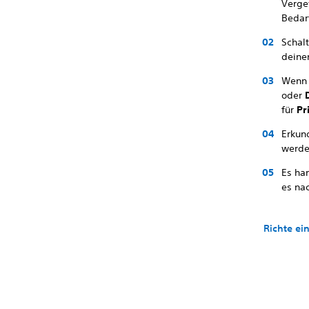
Verge
Bedar
Schal
deine
Wenn 
oder
für
Pr
Erkun
werde
Es ha
es na
Richte ei