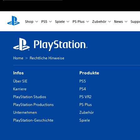
Shop
PS5
Spiele
PS Plus
Zubehör
News
Suppo
Home
Rechtliche Hinweise
Infos
Produkte
Über SIE
PS5
Karriere
PS4
PlayStation Studios
PS VR2
PlayStation Productions
PS Plus
Unternehmen
Zubehör
PlayStation-Geschichte
Spiele