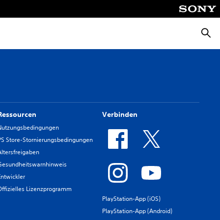
Suche
Ressourcen
Verbinden
Nutzungsbedingungen
PS Store-Stornierungsbedingungen
Altersfreigaben
Gesundheitswarnhinweis
Entwickler
Offizielles Lizenzprogramm
PlayStation-App (iOS)
PlayStation-App (Android)