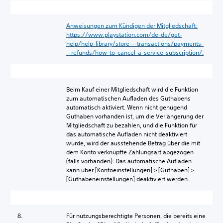
Anweisungen zum Kündigen der Mitgliedschaft:
https://www.playstation.com/de-de/get-
help/help-library/store---transactions/payments-
--refunds/how-to-cancel-a-service-subscription/.
Beim Kauf einer Mitgliedschaft wird die Funktion
zum automatischen Aufladen des Guthabens
automatisch aktiviert. Wenn nicht genügend
Guthaben vorhanden ist, um die Verlängerung der
Mitgliedschaft zu bezahlen, und die Funktion für
das automatische Aufladen nicht deaktiviert
wurde, wird der ausstehende Betrag über die mit
dem Konto verknüpfte Zahlungsart abgezogen
(falls vorhanden). Das automatische Aufladen
kann über [Kontoeinstellungen] > [Guthaben] >
[Guthabeneinstellungen] deaktiviert werden.
8.
Für nutzungsberechtigte Personen, die bereits eine