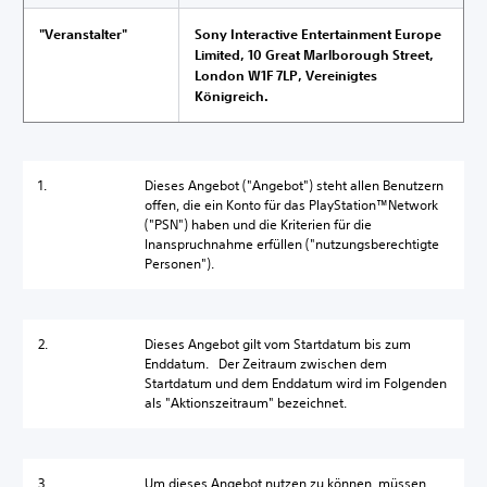
"Veranstalter"
Sony Interactive Entertainment Europe
Limited, 10 Great Marlborough Street,
London W1F 7LP, Vereinigtes
Königreich.
1.
Dieses Angebot ("Angebot") steht allen Benutzern
offen, die ein Konto für das PlayStation™Network
("PSN") haben und die Kriterien für die
Inanspruchnahme erfüllen ("nutzungsberechtigte
Personen").
2.
Dieses Angebot gilt vom Startdatum bis zum
Enddatum. Der Zeitraum zwischen dem
Startdatum und dem Enddatum wird im Folgenden
als "Aktionszeitraum" bezeichnet.
3.
Um dieses Angebot nutzen zu können, müssen