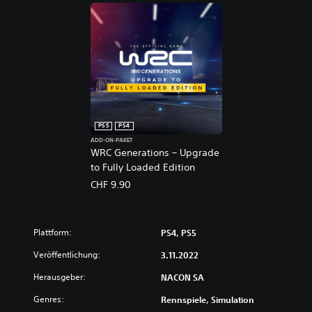
PS5
PS4
ADD-ON-PAKET
WRC Generations – Upgrade
to Fully Loaded Edition
CHF 9.90
Plattform:
PS4, PS5
Veröffentlichung:
3.11.2022
Herausgeber:
NACON SA
Genres:
Rennspiele, Simulation