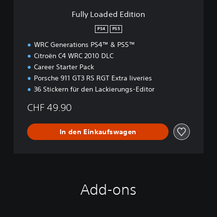
d
Fully Loaded Edition
i
t
PS4
PS5
i
WRC Generations PS4™ & PS5™
o
n
Citroën C4 WRC 2010 DLC
Career Starter Pack
Porsche 911 GT3 RS RGT Extra liveries
36 Stickern für den Lackierungs-Editor
CHF 49.90
In den Einkaufswagen
Add-ons