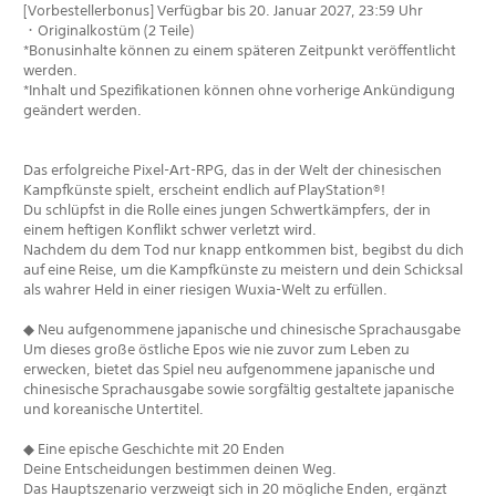
[Vorbestellerbonus] Verfügbar bis 20. Januar 2027, 23:59 Uhr
・Originalkostüm (2 Teile)
*Bonusinhalte können zu einem späteren Zeitpunkt veröffentlicht
werden.
*Inhalt und Spezifikationen können ohne vorherige Ankündigung
geändert werden.
Das erfolgreiche Pixel-Art-RPG, das in der Welt der chinesischen
Kampfkünste spielt, erscheint endlich auf PlayStation®!
Du schlüpfst in die Rolle eines jungen Schwertkämpfers, der in
einem heftigen Konflikt schwer verletzt wird.
Nachdem du dem Tod nur knapp entkommen bist, begibst du dich
auf eine Reise, um die Kampfkünste zu meistern und dein Schicksal
als wahrer Held in einer riesigen Wuxia-Welt zu erfüllen.
◆ Neu aufgenommene japanische und chinesische Sprachausgabe
Um dieses große östliche Epos wie nie zuvor zum Leben zu
erwecken, bietet das Spiel neu aufgenommene japanische und
chinesische Sprachausgabe sowie sorgfältig gestaltete japanische
und koreanische Untertitel.
◆ Eine epische Geschichte mit 20 Enden
Deine Entscheidungen bestimmen deinen Weg.
Das Hauptszenario verzweigt sich in 20 mögliche Enden, ergänzt