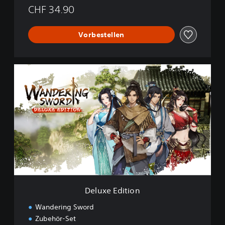
CHF 34.90
Vorbestellen
D
e
l
u
x
e
E
d
i
t
i
o
n
Deluxe Edition
Wandering Sword
Zubehör-Set