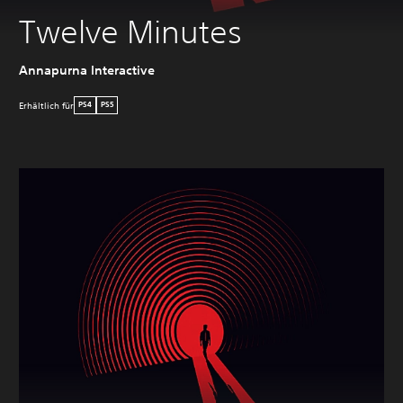
Twelve Minutes
Annapurna Interactive
Erhältlich für
PS4
PS5