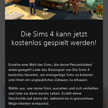
Empfohlene Add-ons
Die Sims 4 kann jetzt
Erweitere deinen Horizont*
kostenlos gespielt werden!
Lass deine Sims ihr Leben in vollen Zügen genießen mit
einer Riesenauswahl an Erweiterungen, die brandneue
Optionen bieten, einschließlich Haustieren,
Ausbildungsmöglichkeiten und Karriere.
Erstelle eine Welt der Sims, die deine Persönlichkeit
widerspiegelt! Lade das Basisspiel von Die Sims 4
* Add-ons für Die Sims 4 erfordern Die Sims 4 (separat erhältlich) und alle Spiel-Updates.
kostenlos herunter, um einzigartige Sims zu kreieren
und ihnen ein unglaubliches Zuhause zu erbauen.
Wähle aus, wie deine Sims aussehen und sich verhalten,
und leite sie dann durchs Leben. Erzähl deine
Geschichte auf deine Art, während du in grenzenlose
Möglichkeiten eintauchst.