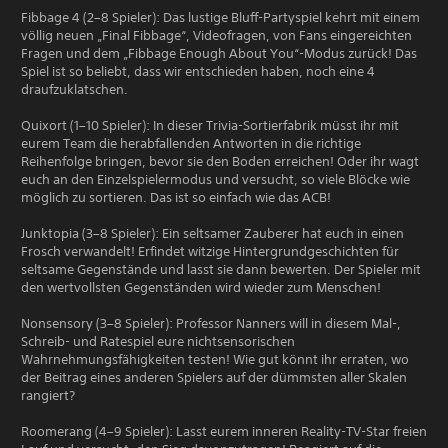
Fibbage 4 (2–8 Spieler): Das lustige Bluff-Partyspiel kehrt mit einem
völlig neuen „Final Fibbage“, Videofragen, von Fans eingereichten
Fragen und dem „Fibbage Enough About You“-Modus zurück! Das
Spiel ist so beliebt, dass wir entschieden haben, noch eine 4
draufzuklatschen.
Quixort (1–10 Spieler): In dieser Trivia-Sortierfabrik müsst ihr mit
eurem Team die herabfallenden Antworten in die richtige
Reihenfolge bringen, bevor sie den Boden erreichen! Oder ihr wagt
euch an den Einzelspielermodus und versucht, so viele Blöcke wie
möglich zu sortieren. Das ist so einfach wie das ACB!
Junktopia (3–8 Spieler): Ein seltsamer Zauberer hat euch in einen
Frosch verwandelt! Erfindet witzige Hintergrundgeschichten für
seltsame Gegenstände und lasst sie dann bewerten. Der Spieler mit
den wertvollsten Gegenständen wird wieder zum Menschen!
Nonsensory (3–8 Spieler): Professor Nanners will in diesem Mal-,
Schreib- und Ratespiel eure nichtsensorischen
Wahrnehmungsfähigkeiten testen! Wie gut könnt ihr erraten, wo
der Beitrag eines anderen Spielers auf der dümmsten aller Skalen
rangiert?
Roomerang (4–9 Spieler): Lasst eurem inneren Reality-TV-Star freien