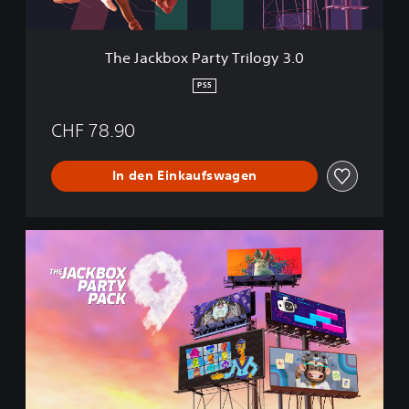
P
a
r
The Jackbox Party Trilogy 3.0
t
y
PS5
T
r
CHF 78.90
i
l
o
In den Einkaufswagen
g
y
3
.
T
0
h
e
J
a
c
k
b
o
x