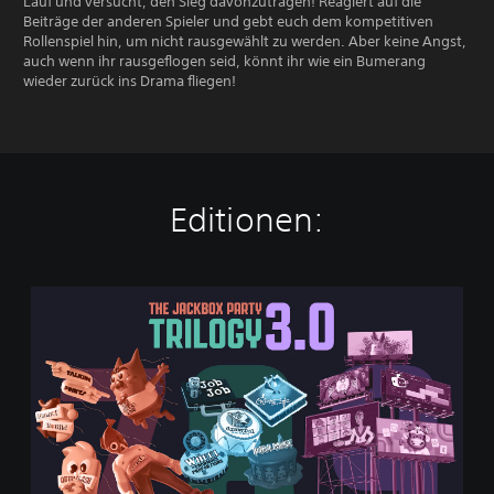
Lauf und versucht, den Sieg davonzutragen! Reagiert auf die
Beiträge der anderen Spieler und gebt euch dem kompetitiven
Rollenspiel hin, um nicht rausgewählt zu werden. Aber keine Angst,
auch wenn ihr rausgeflogen seid, könnt ihr wie ein Bumerang
wieder zurück ins Drama fliegen!
Editionen:
T
h
e
J
a
c
k
b
o
x