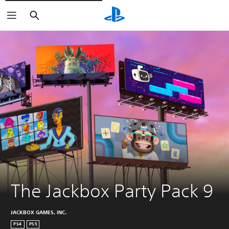
Suchen
The Jackbox Party Pack 9
JACKBOX GAMES, INC.
PS4
PS5