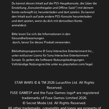
e
e
n
a
Du kannst diesen Inhalt auf die PS5-Hauptkonsole, die (über die 
s
n
r
g
d
Einstellung „Konsolenfreigabe und Offline-Spiel“) mit deinem 
e
o
n
e
a
Konto verknüpft ist, herunterladen und dort spielen. Du kannst 
d
d
a
s
n
den Inhalt auch auf jede andere PS5-Konsole herunterladen 
a
e
t
p
p
und dort spielen, wenn du dich mit demselben Konto 
r
r
i
r
a
anmeldest.
g
s
v
o
s
e
i
e
c
s
Bitte lesen Sie sich die Informationen in den 
s
e
P
h
e
Gesundheitswarnungen
t
s
r
e
n
 durch, bevor Sie dieses Produkt verwenden.
e
t
e
n
o
l
u
s
e
d
Bibliotheksprogramme © Sony Interactive Entertainment Inc., 
l
m
e
n
e
unter exklusiver Lizenz für Sony Interactive Entertainment 
t
m
t
D
r
Europe. Es gelten die Software-Nutzungsbedingungen. 
,
s
s
i
e
Vollständige Nutzungsrechte unter eu.playstation.com/legal.
d
c
a
a
i
a
h
u
l
n
s
a
s
o
e
s
l
w
g
R
STAR WARS © & TM 2026 Lucasfilm Ltd. All Rights
e
t
ä
e
e
r
Reserved.
e
h
n
i
l
FUSE GAMES® and the Fuse Games logo® are registered
n
l
t
h
e
.
e
trademarks of Fuse Games Limited 2026.
h
e
i
n
© Secret Mode Ltd. All Rights Reserved.
ä
v
c
o
l
o
All other trademarks, copyrights and logos are property of
M