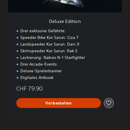
t
i
o
n
Deluxe Edition
Drei exklusive Gefährte:
Speeder Bike Kor Sarun: Ciza T
Landspeeder Kor Sarun: Darc X
Skimspeeder Kor Sarun: Rak S
Lackierung: Naboo N-1 Starfighter
Drei Arcade-Events
Deluxe-Spielerbanner
Digitales Artbook
CHF 79.90
Vorbestellen