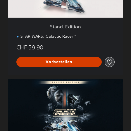
i
t
i
o
n
Stand. Edition
STAR WARS: Galactic Racer™
CHF 59.90
Vorbestellen
D
e
l
u
x
e
E
d
i