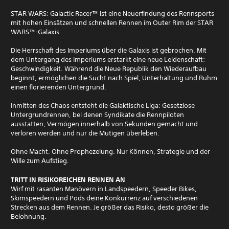
STAR WARS: Galactic Racer™ ist eine Neuerfindung des Rennsports
mit hohen Einsätzen und schnellen Rennen im Outer Rim der STAR
WARS​​™​​-Galaxis.
Die Herrschaft des Imperiums über die Galaxis ist gebrochen. Mit
dem Untergang des Imperiums erstarkt eine neue Leidenschaft:
Geschwindigkeit. Während die Neue Republik den Wiederaufbau
beginnt, ermöglichen die Sucht nach Spiel, Unterhaltung und Ruhm
einen florierenden Untergrund.
Inmitten des Chaos entsteht die Galaktische Liga: Gesetzlose
Untergrundrennen, bei denen Syndikate die Rennpiloten
ausstatten, Vermögen innerhalb von Sekunden gemacht und
verloren werden und nur die Mutigen überleben.
Ohne Macht. Ohne Prophezeiung. Nur Können, Strategie und der
Wille zum Aufstieg.
TRITT IN RISIKOREICHEN RENNEN AN
Wirf mit rasanten Manövern in Landspeedern, Speeder Bikes,
Skimspeedern und Pods deine Konkurrenz auf verschiedenen
Strecken aus dem Rennen. Je größer das Risiko, desto größer die
Belohnung.