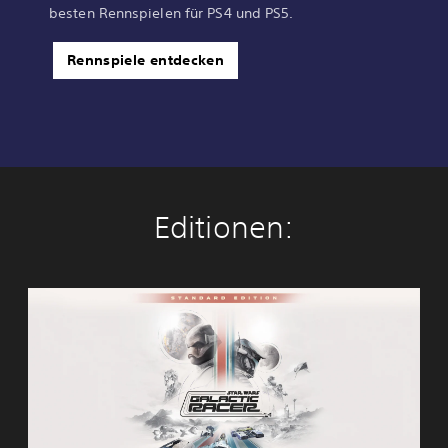
besten Rennspielen für PS4 und PS5.
Rennspiele entdecken
Editionen:
S
t
a
n
d
.
E
d