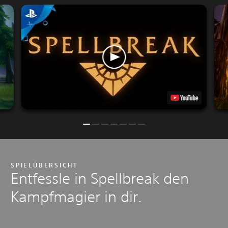
SPIELÜBERSICHT
Entfessle in Spellbreak den
Kampfmagier in dir.