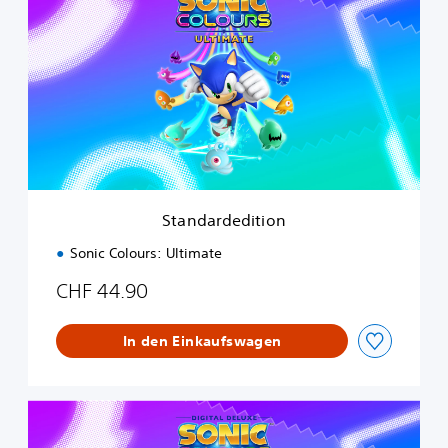
a
n
d
a
r
d
e
d
i
t
i
Standardedition
o
n
Sonic Colours: Ultimate
CHF 44.90
In den Einkaufswagen
D
i
g