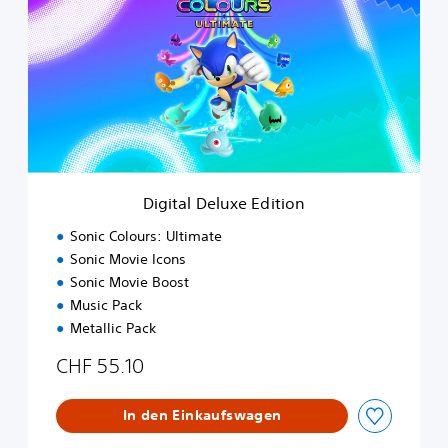
i
t
a
l
D
e
l
u
x
e
Digital Deluxe Edition
E
d
Sonic Colours: Ultimate
i
Sonic Movie Icons
t
Sonic Movie Boost
i
o
Music Pack
n
Metallic Pack
CHF 55.10
In den Einkaufswagen