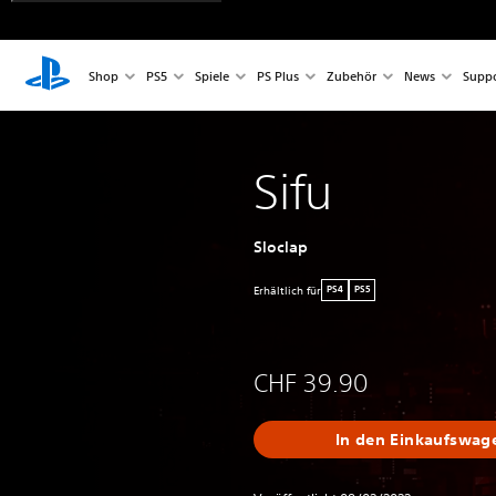
Shop
PS5
Spiele
PS Plus
Zubehör
News
Suppo
Sifu
Sloclap
Erhältlich für
PS4
PS5
CHF 39.90
In den Einkaufswag