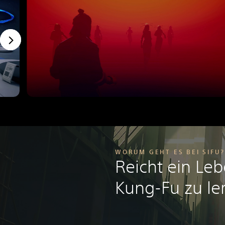
WORUM GEHT ES BEI SIFU?
Reicht ein Le
Kung-Fu zu le