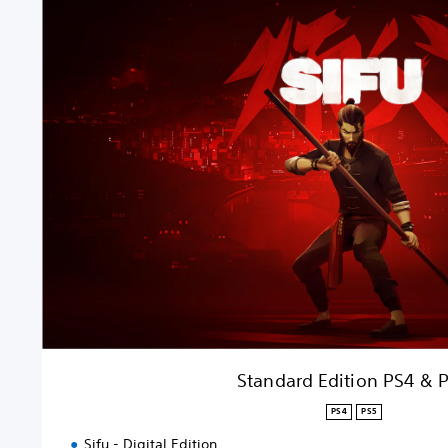
S
t
a
n
d
a
r
d
E
d
i
t
i
o
n
P
S
4
Standard Edition PS4 & 
&
P
PS4
PS5
S
Sifu - Digital Edition