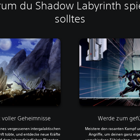
um du Shadow Labyrinth spi
solltes
 voller Geheimnisse
Werde zum gefü
eines vergessenen intergalaktischen
Meistere den rasanten Kampf u
nft tobte, und entdecke neue Kräfte
Angriffe, um deinen ganz eige
uf dem lebensfeindlichen Planeten
verschiedene Fähigkeiten, um 