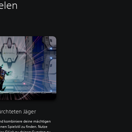
elen
rchteten Jäger
nd kombiniere deine mächtigen
nen Spielstil zu finden. Nutze
das Glück zu deinen Gunsten zu