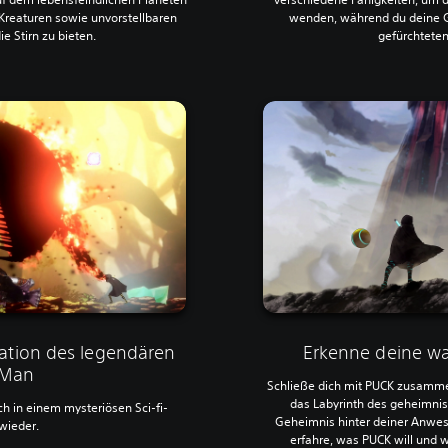
Kreaturen sowie unvorstellbaren
wenden, während du deine G
e Stirn zu bieten.
gefürchteten
tation des legendären
Erkenne deine 
-Man
Schließe dich mit PUCK zusamme
das Labyrinth des geheimnisv
ch in einem mysteriösen Sci-fi-
Geheimnis hinter deiner Anwese
 wieder.
erfahre, was PUCK will und 