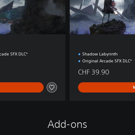
o
n
rcade SFX DLC*
Shadow Labyrinth
Original Arcade SFX DLC*
CHF 39.90
Add-ons