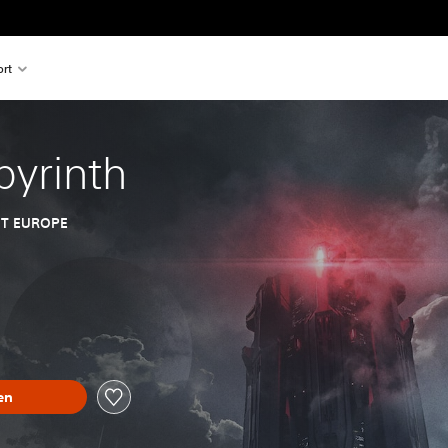
rt
yrinth
T EUROPE
en