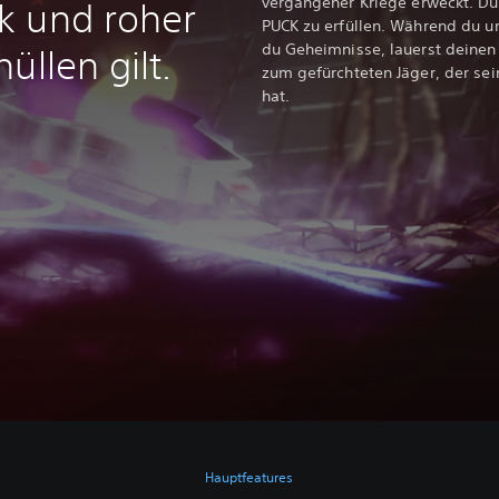
vergangener Kriege erweckt. Du 
k und roher
PUCK zu erfüllen. Während du u
du Geheimnisse, lauerst deinen
üllen gilt.
zum gefürchteten Jäger, der s
hat.
Hauptfeatures