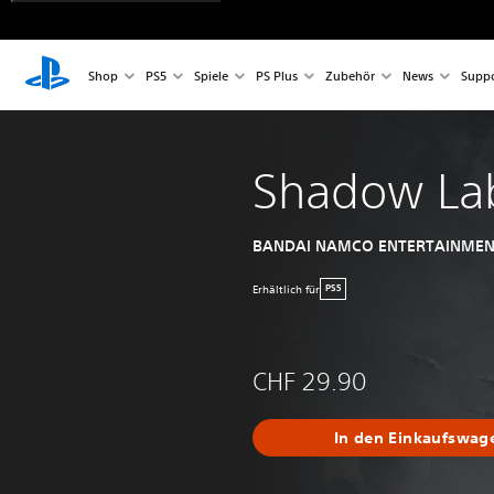
Shop
PS5
Spiele
PS Plus
Zubehör
News
Suppo
Shadow Lab
BANDAI NAMCO ENTERTAINMEN
Erhältlich für
PS5
CHF 29.90
In den Einkaufswag