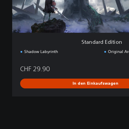
t
i
o
n
Standard Edition
Shadow Labyrinth
Original A
CHF 29.90
In den Einkaufswagen