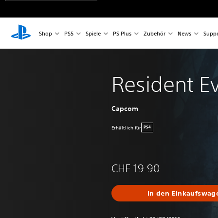
Shop
PS5
Spiele
PS Plus
Zubehör
News
Suppo
Resident Ev
Capcom
Erhältlich für
PS4
CHF 19.90
In den Einkaufswag