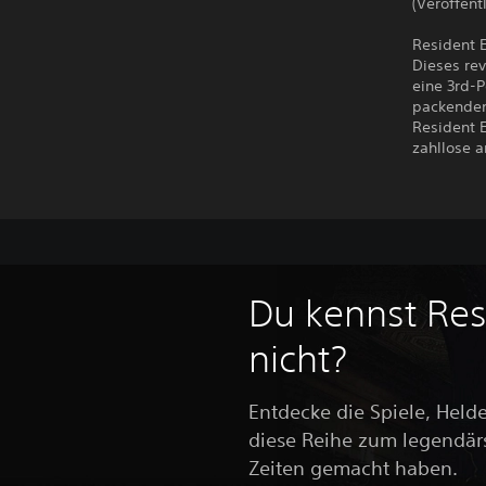
(Veröffent
Resident E
Dieses rev
eine 3rd-P
packenden 
Resident E
zahllose a
Du kennst Resi
nicht?
Entdecke die Spiele, Held
diese Reihe zum legendärst
Zeiten gemacht haben.