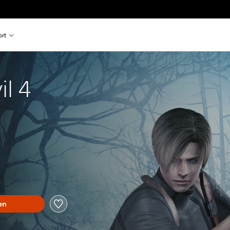
rt
il 4
en