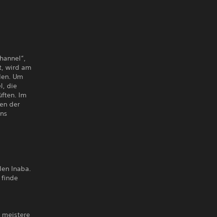
hannel“,
t, wird am
nden. Um
l, die
ften. Im
ten der
ens
e
len Inaba.
 finde
 meistere