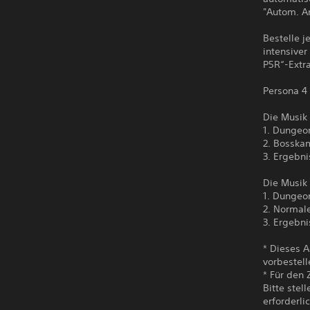
"Autom. A
Bestelle j
intensiver
P5R“-Extr
Persona 4
Die Musik 
1. Dungeo
2. Bosska
3. Ergebni
Die Musik 
1. Dungeo
2. Normal
3. Ergebn
* Dieses A
vorbestell
* Für den 
Bitte stel
erforderlic