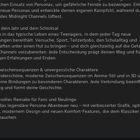
chen Einsatz von Personas, um gefährliche Feinde zu bezwingen. Erh
e neue Personas und entwickle deinen eigenen Kampfstil, während du
des Midnight Channels lüftest.
 dein Jahr und dein Schicksal
n in das typische Leben eines Teenagers, in dem jeder Tag neue
ngen bereithält. Versuche, Sport, Teilzeitjobs, den Schulalltag und
ften unter einen Hut zu bringen – und dich gleichzeitig auf die Gef
Channels vorzubereiten. Jede Entscheidung prägt deinen Weg und fü
igen Erfahrungen und Enden.
wischensequenzen & unvergessliche Charaktere
nderschöne, moderne Zwischensequenzen im Anime-Stil und in 3D 
deine Bindungen zu besonderen Charakteren. Jede Verbindung beeinf
g und formt deine Geschichte.
evolles Remake für Fans und Neulinge
das legendäre Persona-Abenteuer neu – mit verbesserter Grafik, op
 modernem Design und neuen Komfort-Features, die dem Klassiker
hauchen.