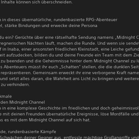
 Inhalte können sich überschneiden.
n in dieses übernatürliche, rundenbasierte RPG-Abenteuer
el, stärke Bindungen und erwecke deine Persona
 du ein? Gerüchte über eine rätselhafte Sendung namens „Midnight C
n regnerischen Nächten läuft, machen die Runde. Und wenn sie sende
 in Inaba, einer ansonsten friedlichen Kleinstadt, eine Leiche gefu
eit aufzudecken, bilden du und deine Freunde ein Team mit dem Zie
 zu beenden und die Geheimnisse hinter dem Midnight Channel zu lü
s Abenteuers müsst ihr euch „Schatten“ stellen, die die dunklen Sei
repräsentieren. Gemeinsam erweckt ihr eine verborgene Kraft nam
und setzt alles daran, die Wahrheit ans Licht zu bringen und weiter
 zu verhindern.
kmale
 den Midnight Channel
n in eine komplexe Geschichte im friedlichen und doch geheimnisvol
 mit deinen Freunden übernatürliche Ereignisse, löse Mordfälle und
as es mit dem Midnight Channel auf sich hat.
de, rundenbasierte Kämpfe
 Schwächen deiner Gegner aus, entfessle mächtige Großangriffe und