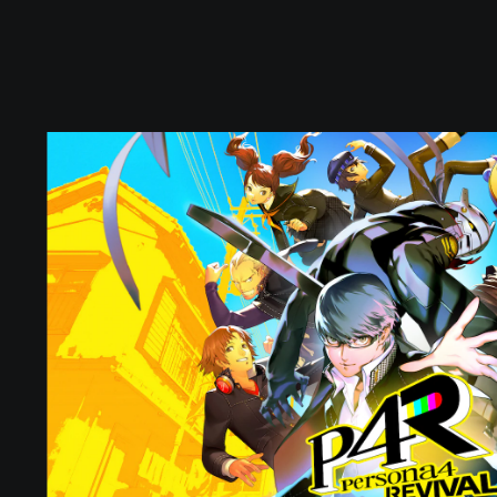
P
e
r
s
o
n
a
4
R
e
v
i
v
a
l