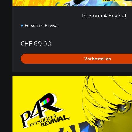
Persona 4 Revival
Persona 4 Revival
CHF 69.90
Vorbestellen
D
i
g
i
t
a
l
P
r