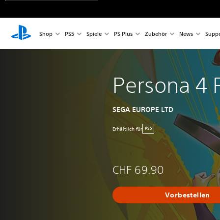
Shop
PS5
Spiele
PS Plus
Zubehör
News
Suppo
Persona 4 
SEGA EUROPE LTD
Erhältlich für
PS5
CHF 69.90
Vorbestellen