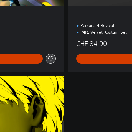
t
i
o
n
Persona 4 Revival
P4R: Velvet-Kostüm-Set
CHF 84.90