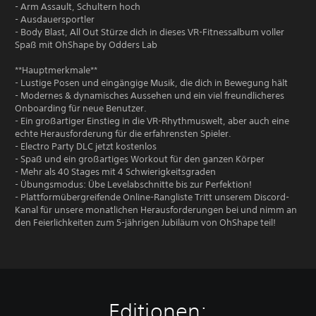
- Arm Assault, Schultern hoch
- Ausdauersportler
- Body Blast, All Out Stürze dich in dieses VR-Fitnessalbum voller
Spaß mit OhShape by Odders Lab
**Hauptmerkmale**
- Lustige Posen und eingängige Musik, die dich in Bewegung hält
- Modernes & dynamisches Aussehen und ein viel freundlicheres
Onboarding für neue Benutzer.
- Ein großartiger Einstieg in die VR-Rhythmuswelt, aber auch eine
echte Herausforderung für die erfahrensten Spieler.
- Electro Party DLC jetzt kostenlos
- Spaß und ein großartiges Workout für den ganzen Körper
- Mehr als 40 Stages mit 4 Schwierigkeitsgraden
- Übungsmodus: Übe Levelabschnitte bis zur Perfektion!
- Plattformübergreifende Online-Rangliste Tritt unserem Discord-
Kanal für unsere monatlichen Herausforderungen bei und nimm an
den Feierlichkeiten zum 5-jährigen Jubiläum von OhShape teil!
Editionen: