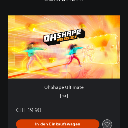
O
h
S
h
a
p
e
U
l
t
i
m
a
OhShape Ultimate
t
e
PS5
CHF 19.90
In den Einkaufswagen