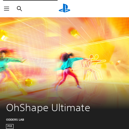
Suchen
OhShape Ultimate
ODDERS LAB
PS5