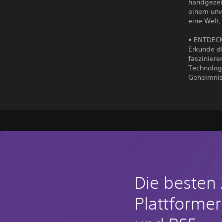
handgezei
einem unve
eine Welt,
• ENTDEC
Erkunde d
fasziniere
Technolog
Geheimniss
Die besten
Plattformer