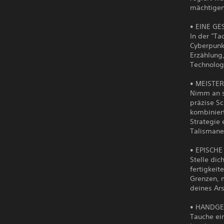
mächtigen
• EINE G
In der "Ta
Cyberpunk
Erzählung,
Technologi
• MEISTER
Nimm an s
präzise Sc
kombinier
Strategie 
Talismane
• EPISCH
Stelle dic
fertigkei
Grenzen, m
deines Ars
• HANDGE
Tauche ein