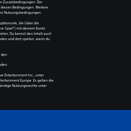
en Zusatzbedingungen. Der 
diesen Bedingungen. Weitere 
 den Nutzungsbedingungen.
ptkonsole, die (über die 
ne-Spiel“) mit deinem Konto 
ielen. Du kannst den Inhalt auch 
den und dort spielen, wenn du 
n den 
nden.
 Entertainment Inc., unter 
ntertainment Europe. Es gelten die 
ändige Nutzungsrechte unter 