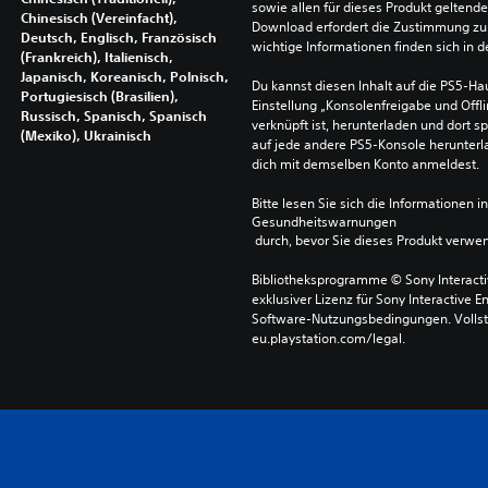
sowie allen für dieses Produkt geltend
Chinesisch (Vereinfacht),
Download erfordert die Zustimmung zu 
Deutsch, Englisch, Französisch
wichtige Informationen finden sich in
(Frankreich), Italienisch,
Japanisch, Koreanisch, Polnisch,
Du kannst diesen Inhalt auf die PS5-Hau
Portugiesisch (Brasilien),
Einstellung „Konsolenfreigabe und Offli
Russisch, Spanisch, Spanisch
verknüpft ist, herunterladen und dort sp
(Mexiko), Ukrainisch
auf jede andere PS5-Konsole herunterla
dich mit demselben Konto anmeldest.
Bitte lesen Sie sich die Informationen i
Gesundheitswarnungen
 durch, bevor Sie dieses Produkt verwe
Bibliotheksprogramme © Sony Interactive
exklusiver Lizenz für Sony Interactive E
Software-Nutzungsbedingungen. Vollst
eu.playstation.com/legal.