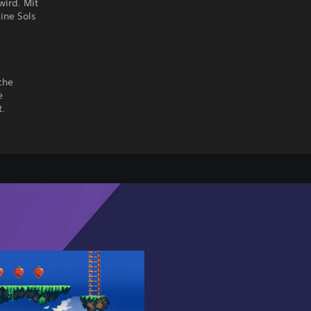
ird. Mit
ine Sols
che
e
t.