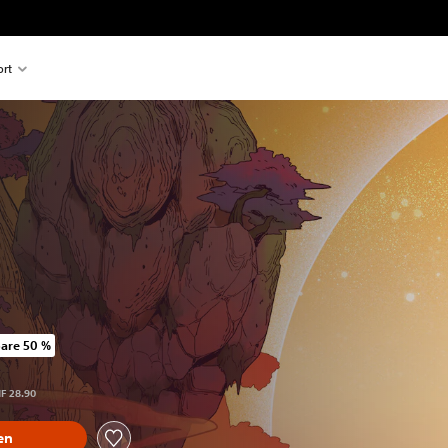
rt
are 50 %
egenüber dem Originalpreis von CHF 28.90
HF 28.90
en