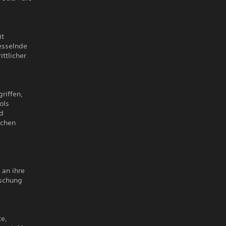
it
esselnde
ttlicher
riffen,
ols
nd
schen
 an ihre
rschung
te,