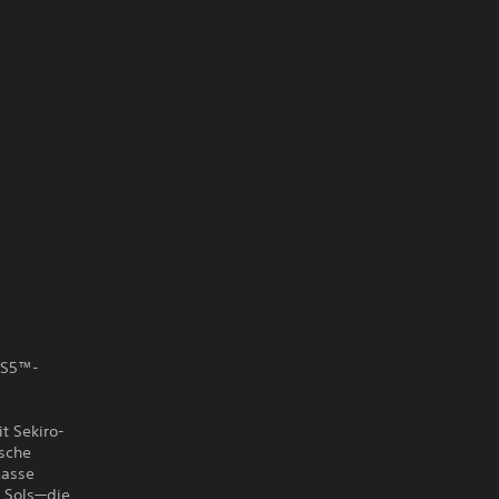
 PS5™-
t Sekiro-
ische
Rasse
9 Sols—die