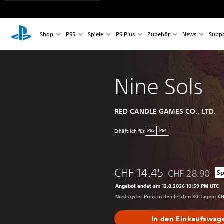
Shop
PS5
Spiele
PS Plus
Zubehör
News
Suppo
Nine Sols
RED CANDLE GAMES CO., LTD.
Erhältlich für
PS5
PS4
CHF 14.45
CHF 28.90
Sp
Preisnachlass g
Angebot endet am 12.8.2026 10:59 PM UTC
Niedrigster Preis in den letzten 30 Tagen: C
In den Einkaufswag