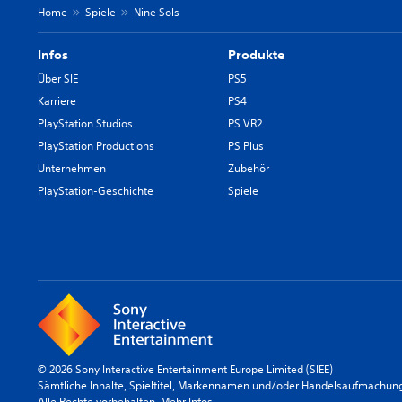
Home
Spiele
Nine Sols
Infos
Produkte
Über SIE
PS5
Karriere
PS4
PlayStation Studios
PS VR2
PlayStation Productions
PS Plus
Unternehmen
Zubehör
PlayStation-Geschichte
Spiele
© 2026 Sony Interactive Entertainment Europe Limited (SIEE)
Sämtliche Inhalte, Spieltitel, Markennamen und/oder Handelsaufmachunge
Alle Rechte vorbehalten.
Mehr Infos