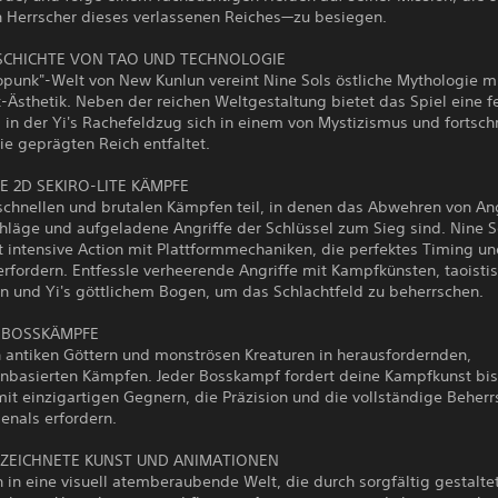
 Herrscher dieses verlassenen Reiches—zu besiegen.
ESCHICHTE VON TAO UND TECHNOLOGIE
opunk"-Welt von New Kunlun vereint Nine Sols östliche Mythologie m
-Ästhetik. Neben der reichen Weltgestaltung bietet das Spiel eine f
 in der Yi's Rachefeldzug sich in einem von Mystizismus und fortschri
e geprägten Reich entfaltet.
E 2D SEKIRO-LITE KÄMPFE
chnellen und brutalen Kämpfen teil, in denen das Abwehren von Ang
hläge und aufgeladene Angriffe der Schlüssel zum Sieg sind. Nine S
t intensive Action mit Plattformmechaniken, die perfektes Timing u
erfordern. Entfessle verheerende Angriffe mit Kampfkünsten, taoisti
n und Yi's göttlichem Bogen, um das Schlachtfeld zu beherrschen.
E BOSSKÄMPFE
h antiken Göttern und monströsen Kreaturen in herausfordernden,
tenbasierten Kämpfen. Jeder Bosskampf fordert deine Kampfkunst bis
it einzigartigen Gegnern, die Präzision und die vollständige Beher
enals erfordern.
ZEICHNETE KUNST UND ANIMATIONEN
 in eine visuell atemberaubende Welt, die durch sorgfältig gestalte