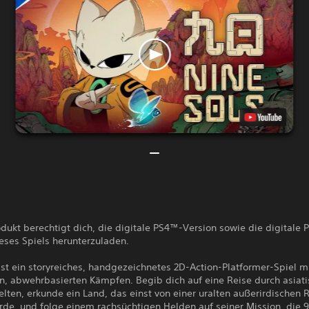
dukt berechtigt dich, die digitale PS4™-Version sowie die digitale
eses Spiels herunterzuladen.
ist ein storyreiches, handgezeichnetes 2D-Action-Platformer-Spiel mi
en, abwehrbasierten Kämpfen. Begib dich auf eine Reise durch asiat
lten, erkunde ein Land, das einst von einer uralten außerirdischen 
rde, und folge einem rachsüchtigen Helden auf seiner Mission, die 