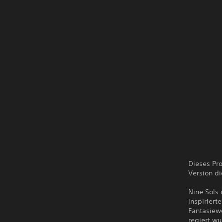
Dieses Pro
Version di
Nine Sols 
inspiriert
Fantasiewe
regiert wu