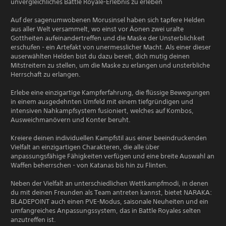
unvergleichliches Battle Royale-Erlebnis zu erleben
Auf der sagenumwobenen Morusinsel haben sich tapfere Helden
aus aller Welt versammelt, wo einst vor Äonen zwei uralte
Gottheiten aufeinandertreffen und die Maske der Unsterblichkeit
erschufen - ein Artefakt von unermesslicher Macht. Als einer dieser
auserwählten Helden bist du dazu bereit, dich mutig deinen
Mitstreitern zu stellen, um die Maske zu erlangen und unsterbliche
Herrschaft zu erlangen.
Erlebe eine einzigartige Kampferfahrung, die flüssige Bewegungen
in einem ausgedehnten Umfeld mit einem tiefgründigen und
intensiven Nahkampfsystem fusioniert, welches auf Kombos,
Ausweichmanövern und Konter beruht.
Kreiere deinen individuellen Kampfstil aus einer beeindruckenden
Vielfalt an einzigartigen Charakteren, die alle über
anpassungsfähige Fähigkeiten verfügen und eine breite Auswahl an
Waffen beherrschen - von Katanas bis hin zu Flinten.
Neben der Vielfalt an unterschiedlichen Wettkampfmodi, in denen
du mit deinen Freunden als Team antreten kannst, bietet NARAKA:
BLADEPOINT auch einen PVE-Modus, saisonale Neuheiten und ein
umfangreiches Anpassungssystem, das in Battle Royales selten
anzutreffen ist.