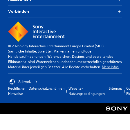
n
e
e
n
m
A
s
Verbinden
p
u
t
d
f
d
i
i
a
o
n
s
a
d
S
u
p
l
s
© 2026 Sony Interactive Entertainment Europe Limited (SIEE)
i
i
g
Sämtliche Inhalte, Spieltitel, Markennamen und/oder
e
c
a
Handelsaufmachungen, Warenzeichen, Designs und begleitendes
l
h
b
Bildmaterial sind Warenzeichen und/oder urheberrechtlich geschütztes
j
k
e
Material ihrer jeweiligen Besitzer. Alle Rechte vorbehalten.
Mehr Infos
e
s
e
d
o
i
e
e
Schweiz
t
r
i
Rechtliche
Datenschutzrichtlinien
Website-
Sitemap
Co
(
z
n
Hinweise
Nutzungsbedingungen
Ri
e
e
s
i
i
t
t
n
e
b
f
l
e
a
l
i
e
c
m
n