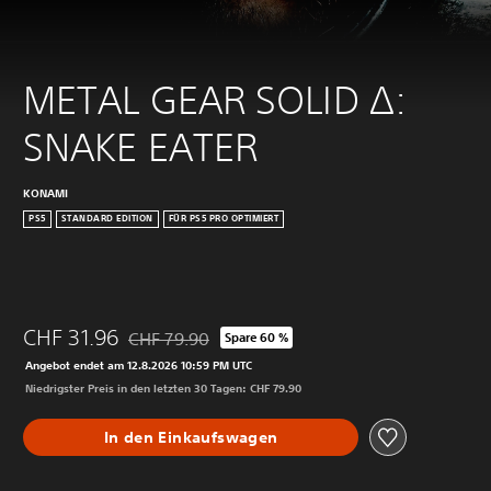
METAL GEAR SOLID Δ: 
SNAKE EATER
KONAMI
PS5
STANDARD EDITION
FÜR PS5 PRO OPTIMIERT
CHF 31.96
CHF 79.90
Spare 60 %
Preisnachlass gegenüber dem Originalpreis von C
Angebot endet am 12.8.2026 10:59 PM UTC
Niedrigster Preis in den letzten 30 Tagen: CHF 79.90
In den Einkaufswagen