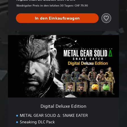
Niedrigster Preis in den letzten 30 Tagen: CHF 79.90
In den Einkaufswagen
D
i
g
i
t
a
l
D
e
l
u
x
e
Digital Deluxe Edition
E
d
METAL GEAR SOLID Δ: SNAKE EATER
i
Sneaking DLC Pack
t