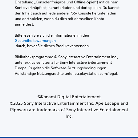
s
Einstellung „Konsolenfreigabe und Offline-Spiel“) mit deinem 
d
u
t
S
Konto verknüpft ist, herunterladen und dort spielen. Du kannst 
u
n
e
p
den Inhalt auch auf jede andere PS5-Konsole herunterladen 
z
d
d
i
und dort spielen, wenn du dich mit demselben Konto 
i
d
e
e
anmeldest.
e
i
s
l
r
e
S
s
Bitte lesen Sie sich die Informationen in den 
e
w
p
j
Gesundheitswarnungen
n
i
i
e
 durch, bevor Sie dieses Produkt verwenden.
o
c
e
d
d
h
l
e
Bibliotheksprogramme © Sony Interactive Entertainment Inc., 
e
t
s
r
unter exklusiver Lizenz für Sony Interactive Entertainment 
r
i
v
z
Europe. Es gelten die Software-Nutzungsbedingungen. 
s
g
o
e
Vollständige Nutzungsrechte unter eu.playstation.com/legal.
i
s
l
i
e
t
l
t
s
e
s
e
t
n
t
i
©Konami Digital Entertainment
u
F
ä
n
©2025 Sony Interactive Entertainment Inc. Ape Escape and
m
i
n
s
m
Piposaru are trademarks of Sony Interactive Entertainment
g
d
e
s
u
i
Inc.
h
c
r
g
e
h
e
a
n
a
n
n
.
l
.