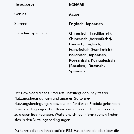
g
t
e
r
Herausgeber:
KONAMI
u
)
n
t
n
e
Genres:
Action
i
D
g
i
t
u
e
Stimme:
Englisch, Japanisch
n
e
k
n
z
l
a
d
Bildschirmsprachen:
Chinesisch (Traditionell),
e
n
n
e
Chinesisch (Vereinfacht),
l
u
n
r
Deutsch, Englisch,
n
r
s
S
Französisch (Frankreich),
e
f
t
t
Italienisch, Japanisch,
r
ü
d
e
Koreanisch, Portugiesisch
A
r
i
u
(Brasilien), Russisch,
u
d
e
e
Spanisch
d
i
S
r
i
e
t
e
o
H
e
l
s
a
u
e
Der Download dieses Produkts unterliegt den PlayStation-
i
u
e
m
Nutzungsbedingungen und unseren Software-
g
p
r
e
Nutzungsbedingungen sowie allen für dieses Produkt geltenden 
n
t
e
n
Zusatzbedingungen. Der Download erfordert die Zustimmung 
a
s
l
t
zu diesen Bedingungen. Weitere wichtige Informationen finden 
l
t
e
e
sich in den Nutzungsbedingungen.
e
o
m
d
r
r
e
e
Du kannst diesen Inhalt auf die PS5-Hauptkonsole, die (über die 
e
y
n