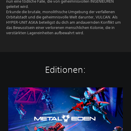
nun eine tödliche Falle, die von geheimnisvollen INGENIEUREN
geleitet wird.
Erkunde die brutale, monolithische Umgebung der verfallenen
Orbitalstadt und die geheimnisvolle Welt darunter, VULCAN. Als
HYPER-UNIT ASKA beteiligst du dich am andauernden Konflikt um
das Bewusstsein einer verlorenen menschlichen Kolonie, die in
verstärkten Lagereinheiten aufbewahrt wird.
Editionen:
M
e
t
a
l
E
d
e