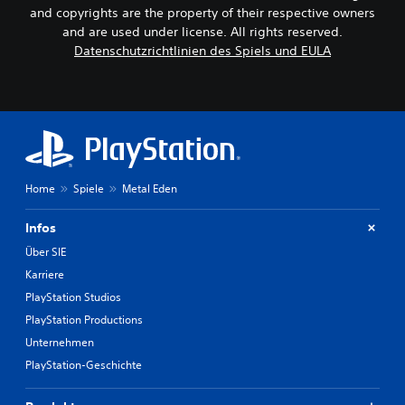
s
e
t
s
and copyrights are the property of their respective owners
t
s
e
i
and are used under license. All rights reserved.
e
t
n
n
Datenschutzrichtlinien des Spiels und EULA
l
u
F
s
l
m
i
g
t
m
g
e
,
s
u
s
d
c
r
a
a
h
e
m
s
a
n
t
s
l
.
a
e
t
b
Home
Spiele
Metal Eden
r
e
s
U
l
n
e
Infos
e
n
.
n
i
t
Über SIE
k
c
e
e
Karriere
h
r
n
t
PlayStation Studios
,
t
e
i
PlayStation Productions
i
r
n
t
Unternehmen
z
d
e
u
PlayStation-Geschichte
e
l
l
m
e
d
d