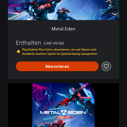
n
Metal Eden
Enthalten
CHF 19.90
Preisnachlass gegenüber dem Originalpreis 
PlayStation Plus Extra abonnieren, um auf dieses und
Hunderte weitere Spiele im Spielekatalog zuzugreifen
Abonnieren
M
E
T
A
L
E
D
E