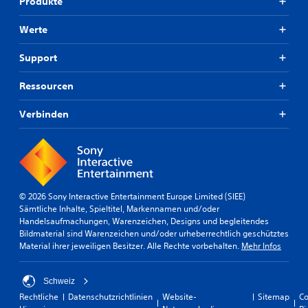
Produkte
s
e
u
e
a
e
n
Werte
k
i
i
n
t
s
Support
a
i
t
n
v
.
d
Ressourcen
i
e
e
r
S
Verbinden
r
e
i
e
s
c
n
P
h
r
U
t
e
n
k
s
t
o
e
© 2026 Sony Interactive Entertainment Europe Limited (SIEE)
e
m
t
Sämtliche Inhalte, Spieltitel, Markennamen und/oder
r
f
f
Handelsaufmachungen, Warenzeichen, Designs und begleitendes
t
ü
o
Bildmaterial sind Warenzeichen und/oder urheberrechtlich geschütztes
i
r
Material ihrer jeweiligen Besitzer. Alle Rechte vorbehalten.
Mehr Infos
t
r
d
e
t
e
l
(
n
Schweiz
w
e
S
e
Rechtliche
Datenschutzrichtlinien
Website-
Sitemap
Co
i
c