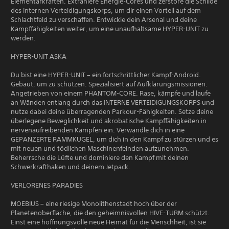
Elementarkräften. Extrahiere Energie-Cores und zerstöre die Schilde
des Internen Verteidigungskorps, um dir einen Vorteil auf dem
Schlachtfeld zu verschaffen. Entwickle dein Arsenal und deine
Kampffähigkeiten weiter, um eine unaufhaltsame HYPER-UNIT zu
werden.
HYPER-UNIT ASKA
Du bist eine HYPER-UNIT – ein fortschrittlicher Kampf-Android.
Gebaut, um zu schützen. Spezialisiert auf Aufklärungsmissionen.
Angetrieben von einem PHANTOM-CORE. Rase, kämpfe und laufe
an Wänden entlang durch das INTERNE VERTEIDIGUNGSKORPS und
nutze dabei deine überragenden Parkour-Fähigkeiten. Setze deine
überlegene Beweglichkeit und akrobatische Kampffähigkeiten in
nervenaufreibenden Kämpfen ein. Verwandle dich in eine
GEPANZERTE RAMMKUGEL, um dich in den Kampf zu stürzen und es
mit neuen und tödlichen Maschinenfeinden aufzunehmen.
Beherrsche die Lüfte und dominiere den Kampf mit deinen
Schwerkrafthaken und deinem Jetpack.
VERLORENES PARADIES
MOEBIUS – eine riesige Monolithenstadt hoch über der
Planetenoberfläche, die den geheimnisvollen HIVE-TURM schützt.
Einst eine hoffnungsvolle neue Heimat für die Menschheit, ist sie