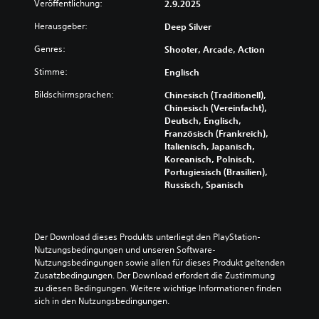
i
e
Veröffentlichung:
2.9.2025
a
n
e
n
d
d
Herausgeber:
Deep Silver
L
t
a
(
a
h
Genres:
Shooter, Arcade, Action
u
u
e
ä
f
t
l
i
Stimme:
Englisch
H
s
t
n
U
t
U
Bildschirmsprachen:
Chinesisch (Traditionell),
f
D
ä
n
Chinesisch (Vereinfacht),
a
s
r
t
Deutsch, Englisch,
c
(
k
e
Französisch (Frankreich),
h
H
e
r
Italienisch, Japanisch,
e
)
n
t
Koreanisch, Polnisch,
a
e
i
D
Portugiesisch (Brasilien),
d
i
t
u
Russisch, Spanisch
s
n
e
k
-
z
l
a
u
e
n
n
p
l
u
n
Der Download dieses Produkts unterliegt den PlayStation-
-
n
r
s
Nutzungsbedingungen und unseren Software-
D
e
f
t
Nutzungsbedingungen sowie allen für dieses Produkt geltenden 
i
r
ü
d
Zusatzbedingungen. Der Download erfordert die Zustimmung 
s
A
r
e
zu diesen Bedingungen. Weitere wichtige Informationen finden 
p
u
d
n
sich in den Nutzungsbedingungen.
l
d
i
S