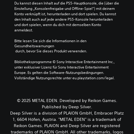
a
i
e
c
Du kannst diesen Inhalt auf die PS5-Hauptkonsole, die (über die 
y
o
H
h
Einstellung „Konsolenfreigabe und Offline-Spiel“) mit deinem 
s
s
a
w
Konto verknüpft ist, herunterladen und dort spielen. Du kannst 
)
i
u
i
den Inhalt auch auf jede andere PS5-Konsole herunterladen 
w
g
p
e
und dort spielen, wenn du dich mit demselben Konto 
i
n
t
r
anmeldest.
r
a
s
i
d
l
t
g
Bitte lesen Sie sich die Informationen in den 
i
e
o
k
Gesundheitswarnungen
n
r
r
e
 durch, bevor Sie dieses Produkt verwenden.
e
e
y
i
i
d
u
t
Bibliotheksprogramme © Sony Interactive Entertainment Inc., 
n
u
n
s
unter exklusiver Lizenz für Sony Interactive Entertainment 
e
z
d
g
Europe. Es gelten die Software-Nutzungsbedingungen. 
r
i
d
r
Vollständige Nutzungsrechte unter eu.playstation.com/legal.
W
e
i
a
e
r
e
d
i
e
w
d
s
n
i
e
© 2025 METAL EDEN. Developed by Reikon Games.
e
o
c
s
Published by Deep Silver.
d
d
h
S
Deep Silver is a division of PLAION GmbH, Embracer Platz
a
e
t
p
r
1, 6604 Höfen, Austria. "METAL EDEN" is a trademark of
r
i
i
g
s
Reikon Games. PLAION and Deep Silver are registered
g
e
e
i
s
l
trademarks of PLAION GmbH. All other trademarks, logos