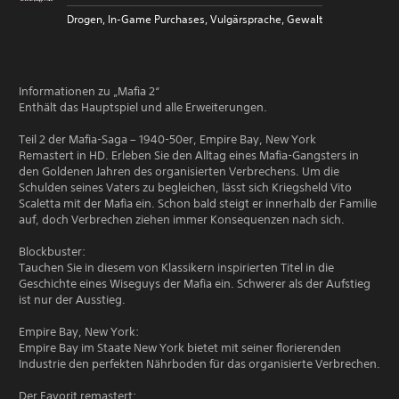
Drogen, In-Game Purchases, Vulgärsprache, Gewalt
Informationen zu „Mafia 2“
Enthält das Hauptspiel und alle Erweiterungen.
Teil 2 der Mafia-Saga – 1940-50er, Empire Bay, New York
Remastert in HD. Erleben Sie den Alltag eines Mafia-Gangsters in
den Goldenen Jahren des organisierten Verbrechens. Um die
Schulden seines Vaters zu begleichen, lässt sich Kriegsheld Vito
Scaletta mit der Mafia ein. Schon bald steigt er innerhalb der Familie
auf, doch Verbrechen ziehen immer Konsequenzen nach sich.
Blockbuster:
Tauchen Sie in diesem von Klassikern inspirierten Titel in die
Geschichte eines Wiseguys der Mafia ein. Schwerer als der Aufstieg
ist nur der Ausstieg.
Empire Bay, New York:
Empire Bay im Staate New York bietet mit seiner florierenden
Industrie den perfekten Nährboden für das organisierte Verbrechen.
Der Favorit remastert: