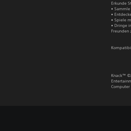
Erkunde S
• Sammle 
• Entdecke
• Spiele 
• Dringe i
Freunden z
Kompatibi
Knack™ ©2
Entertain
Computer E