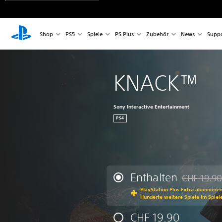
Shop
PS5
Spiele
PS Plus
Zubehör
News
Suppo
KNACK™
Sony Interactive Entertainment
PS4
Enthalten
CHF 19.90
Preisnachla
PlayStation Plus Extra abonniere
Hunderte weitere Spiele im Spiel
CHF 19.90