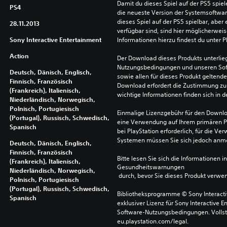
Damit du dieses Spiel auf der PS5 spie
PS4
die neueste Version der Systemsoftware 
dieses Spiel auf der PS5 spielbar, aber 
28.11.2013
verfügbar sind, sind hier möglicherweis
Sony Interactive Entertainment
Informationen hierzu findest du unter 
Action
Der Download dieses Produkts unterlieg
Nutzungsbedingungen und unseren So
Deutsch, Dänisch, Englisch,
sowie allen für dieses Produkt geltend
Finnisch, Französisch
Download erfordert die Zustimmung zu 
(Frankreich), Italienisch,
wichtige Informationen finden sich in
Niederländisch, Norwegisch,
Polnisch, Portugiesisch
Einmalige Lizenzgebühr für den Downlo
(Portugal), Russisch, Schwedisch,
eine Verwendung auf Ihrem primären P
Spanisch
bei PlayStation erforderlich, für die 
Systemen müssen Sie sich jedoch anm
Deutsch, Dänisch, Englisch,
Finnisch, Französisch
Bitte lesen Sie sich die Informationen i
(Frankreich), Italienisch,
Gesundheitswarnungen
Niederländisch, Norwegisch,
 durch, bevor Sie dieses Produkt verwe
Polnisch, Portugiesisch
(Portugal), Russisch, Schwedisch,
Bibliotheksprogramme © Sony Interactive
Spanisch
exklusiver Lizenz für Sony Interactive E
Software-Nutzungsbedingungen. Vollst
eu.playstation.com/legal.