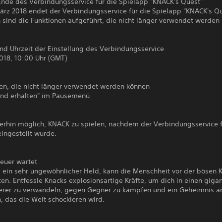
 Ende des Verbindungsservice für die Spielapp "KNACK's Quest"
ärz 2018 endet der Verbindungsservice für die Spielapp "KNACK's Qu
 sind die Funktionen aufgeführt, die nicht länger verwendet werden
nd Uhrzeit der Einstellung des Verbindungsservice
018, 10:00 Uhr (GMT)
nen, die nicht länger verwendet werden können
nd erhalten" im Pausemenü
terhin möglich, KNACK zu spielen, nachdem der Verbindungsservice f
ingestellt wurde.
euer wartet
, ein sehr ungewöhnlicher Held, kann die Menschheit vor der bösen 
en. Entfessle Knacks explosionsartige Kräfte, um dich in einen giga
rer zu verwandeln, gegen Gegner zu kämpfen und ein Geheimnis a
, das die Welt schockieren wird.