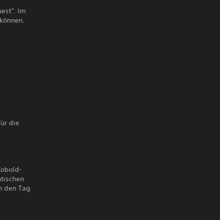
est". Im
 können.
ür die
Kobold-
ntischen
n den Tag