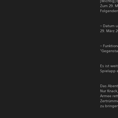
[Wichtig]
Zum 29. M
Folgenden
– Datum u
29. März 2
– Funktio
"Gegensta
Es ist wei
Spielapp e
Das Abent
Nur Knack
Armee rett
Zertrümme
zu bringen