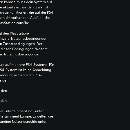
len kannst, muss dein System auf 
aktualisiert werden. Zwar ist 
einige Funktionen, die auf der PS4 
e nicht vorhanden. Ausführliche 
PlayStation.com/bc.
t den PlayStation-
ftware-Nutzungsbedingungen 
en Zusatzbedingungen. Der 
diesen Bedingungen. Weitere 
 den Nutzungsbedingungen.
ad auf mehrere PS4-Systeme. Für 
S4-System ist keine Anmeldung 
Verwendung auf anderen PS4-
elden.
n den 
nden.
 Entertainment Inc., unter 
ntertainment Europe. Es gelten die 
ändige Nutzungsrechte unter 