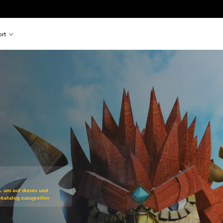
rt
ss gegenüber dem Originalpreis von CHF 19.90
n, um auf dieses und
ekatalog zuzugreifen