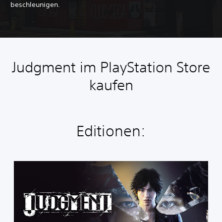
beschleunigen.
Judgment im PlayStation Store
kaufen
Editionen:
J
u
d
g
m
e