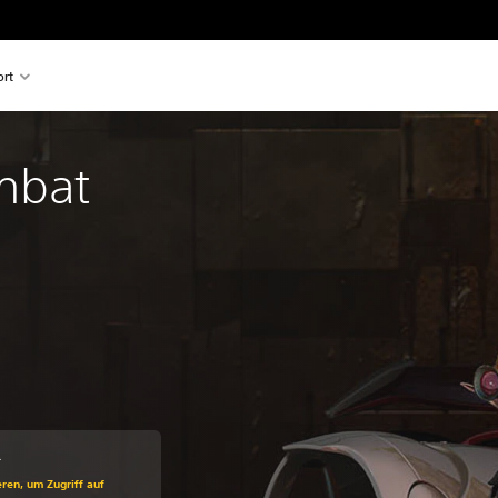
rt
mbat 
0
ss gegenüber dem Originalpreis von CHF 14.90
ren, um Zugriff auf