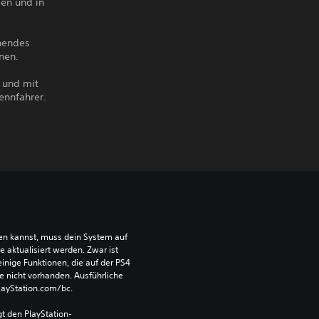
en und in
hendes
nen.
 und mit
ennfahrer.
len kannst, muss dein System auf 
aktualisiert werden. Zwar ist 
einige Funktionen, die auf der PS4 
e nicht vorhanden. Ausführliche 
PlayStation.com/bc.
t den PlayStation-