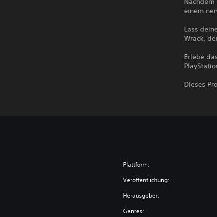
Nachdem e
einem ner
Lass dein
Wrack, den
Erlebe da
PlayStati
Dieses Pr
Plattform:
Veröffentlichung:
Herausgeber:
Genres: