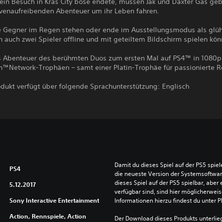
in Besuch in Kras City böse endete, müssen Jak und Daxter Gas geb
venaufreibenden Abenteuer um ihr Leben fahren.
e Gegner im Regen stehen oder ende im Ausstellungsmodus als glü
 auch zwei Spieler offline und mit geteiltem Bildschirm spielen kön
s Abenteuer des berühmten Duos zum ersten Mal auf PS4™ in 1080p
on™Network-Trophäen – samt einer Platin-Trophäe für passionierte R
odukt verfügt über folgende Sprachunterstützung: Englisch
Damit du dieses Spiel auf der PS5 spie
PS4
die neueste Version der Systemsoftware 
dieses Spiel auf der PS5 spielbar, aber 
5.12.2017
verfügbar sind, sind hier möglicherweis
Sony Interactive Entertainment
Informationen hierzu findest du unter 
Action, Rennspiele, Action
Der Download dieses Produkts unterlieg