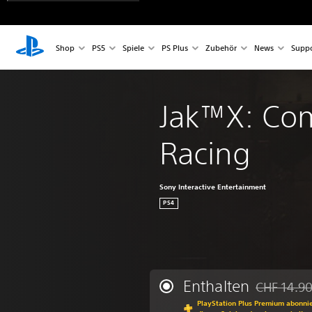
Shop
PS5
Spiele
PS Plus
Zubehör
News
Suppo
Jak™X: Co
Racing
Sony Interactive Entertainment
PS4
Enthalten
CHF 14.9
Preisnachla
PlayStation Plus Premium abonnie