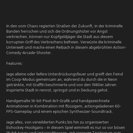
In den vom Chaos regierten Straßen der Zukunft, in der kriminelle
Banden herrschen und sich die Ordnungshüter vor Angst
verkriechen, können nur Kopfgeldjäger die Stadt aus diesem
korrupten Griff des Verbrechens befreien. Verwüste die kriminelle
Unterwelt und mache einen Reibach in diesem abgebrühten Action-
Comedy-Arcade-Shooter.
Features:
Jage alleine oder liefere Unterdrückungsfeuer und greift den Feind
im Coop-Modus gemeinsam an, während du durch die in Neon
getränkte, mit Graffiti beschmierte und von den 1980er Jahren
inspirierte Stadt in rennst, springst und in Deckung gehst.
Handgemalte 16-bit-Pixel-Art-Grafik und handgezeichnete
Animationen in Kombination mit flüssigem, actiongeladenen 60-
FPS-Gameplay und einem epischen Synthesizer-Soundtrack.
Jage alles, von verwilderten Punks bis hin zu organisierten
Eishockey-Hooligans – In diesem Spiel wimmelt es nur so vor bösen
16-bit-Jungs und Unterweltbossen, mit eigenem Territorium zum