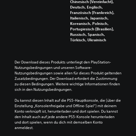
h
r
n
Chinesisch (Vereinfacht),
)
t
e
Deutsch, Englisch,
i
)
Französisch (Frankreich),
E
n
Italienisch, Japanisch,
s
D
z
Koreanisch, Polnisch,
g
u
e
Portugiesisch (Brasilien),
i
k
l
Russisch, Spanisch,
b
a
n
Türkisch, Ukrainisch
t
n
e
e
n
r
i
s
A
n
t
u
Der Download dieses Produkts unterliegt den PlayStation-
i
d
d
Nutzungsbedingungen und unseren Software-
g
e
i
Nutzungsbedingungen sowie allen für dieses Produkt geltenden 
e
n
o
Zusatzbedingungen. Der Download erfordert die Zustimmung 
O
S
s
zu diesen Bedingungen. Weitere wichtige Informationen finden 
p
c
i
sich in den Nutzungsbedingungen.
t
h
g
i
w
n
Du kannst diesen Inhalt auf die PS5-Hauptkonsole, die (über die 
o
i
a
Einstellung „Konsolenfreigabe und Offline-Spiel“) mit deinem 
n
e
l
Konto verknüpft ist, herunterladen und dort spielen. Du kannst 
e
r
e
den Inhalt auch auf jede andere PS5-Konsole herunterladen 
n
i
r
und dort spielen, wenn du dich mit demselben Konto 
f
g
e
anmeldest.
ü
k
d
r
e