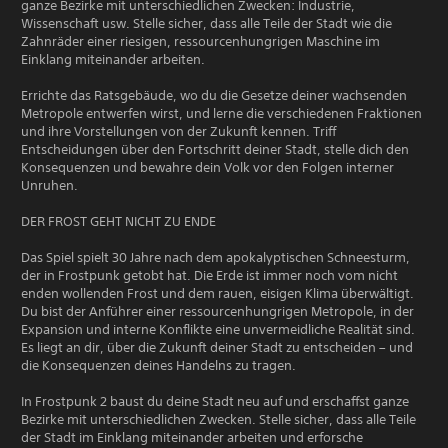
ganze Bezirke mit unterschiedlichen Zwecken: Industrie,
Wissenschaft usw. Stelle sicher, dass alle Teile der Stadt wie die
Zahnräder einer riesigen, ressourcenhungrigen Maschine im
Einklang miteinander arbeiten.
Errichte das Ratsgebäude, wo du die Gesetze deiner wachsenden
Metropole entwerfen wirst, und lerne die verschiedenen Fraktionen
und ihre Vorstellungen von der Zukunft kennen. Triff
Entscheidungen über den Fortschritt deiner Stadt, stelle dich den
Konsequenzen und bewahre dein Volk vor den Folgen interner
Unruhen.
DER FROST GEHT NICHT ZU ENDE
Das Spiel spielt 30 Jahre nach dem apokalyptischen Schneesturm,
der in Frostpunk getobt hat. Die Erde ist immer noch vom nicht
enden wollenden Frost und dem rauen, eisigen Klima überwältigt.
Du bist der Anführer einer ressourcenhungrigen Metropole, in der
Expansion und interne Konflikte eine unvermeidliche Realität sind.
Es liegt an dir, über die Zukunft deiner Stadt zu entscheiden – und
die Konsequenzen deines Handelns zu tragen.
In Frostpunk 2 baust du deine Stadt neu auf und erschaffst ganze
Bezirke mit unterschiedlichen Zwecken. Stelle sicher, dass alle Teile
der Stadt im Einklang miteinander arbeiten und erforsche