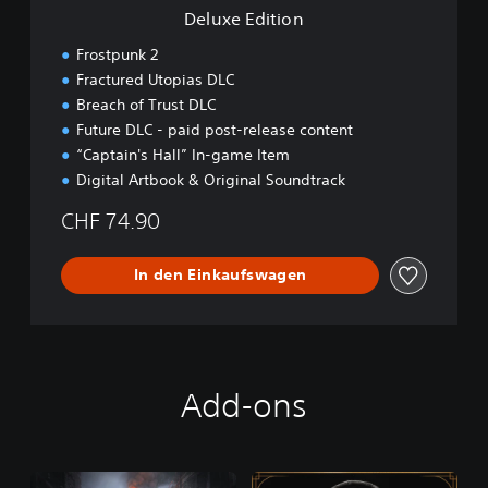
n
Deluxe Edition
Frostpunk 2
Fractured Utopias DLC
Breach of Trust DLC
Future DLC - paid post-release content
“Captain's Hall” In-game Item
Digital Artbook & Original Soundtrack
CHF 74.90
In den Einkaufswagen
Add-ons