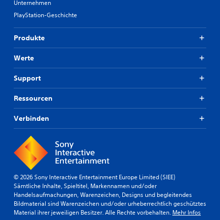
Unternehmen
e
k
i
n
PlayStation-Geschichte
s
h
.
.
e
v
Produkte
o
3
A
n
D
n
Werte
A
-
p
s
A
a
Support
s
u
s
i
d
s
s
Ressourcen
i
t
b
o
e
a
Verbinden
n
D
r
z
u
e
f
k
S
u
a
t
n
n
i
k
n
c
t
© 2026 Sony Interactive Entertainment Europe Limited (SIEE)
s
i
k
Sämtliche Inhalte, Spieltitel, Markennamen und/oder
t
o
Handelsaufmachungen, Warenzeichen, Designs und begleitendes
u
d
n
Bildmaterial sind Warenzeichen und/oder urheberrechtlich geschütztes
m
i
e
Material ihrer jeweiligen Besitzer. Alle Rechte vorbehalten.
Mehr Infos
e
k