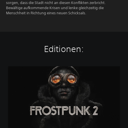
sorgen, dass die Stadt nicht an diesen Konflikten zerbricht.
Bewältige aufkommende Krisen und lenke gleichzeitig die
Menschheit in Richtung eines neuen Schicksals.
Editionen:
S
t
a
n
d
a
r
d
E
d
i