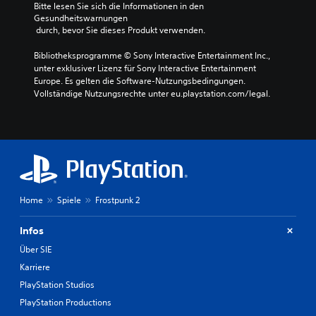
u
Bitte lesen Sie sich die Informationen in den 
d
i
z
Gesundheitswarnungen
i
t
i
 durch, bevor Sie dieses Produkt verwenden.
e
s
e
E
g
r
Bibliotheksprogramme © Sony Interactive Entertainment Inc., 
m
r
e
unter exklusiver Lizenz für Sony Interactive Entertainment 
p
a
n
Europe. Es gelten die Software-Nutzungsbedingungen. 
f
d
o
Vollständige Nutzungsrechte unter eu.playstation.com/legal.
i
a
d
n
n
e
d
p
r
l
a
s
i
s
i
c
s
e
h
e
s
k
n
t
e
Home
Spiele
Frostpunk 2
o
u
i
d
m
t
e
Infos
m
d
r
s
Über SIE
e
e
c
r
i
Karriere
h
S
n
a
PlayStation Studios
t
e
l
i
R
PlayStation Productions
t
c
e