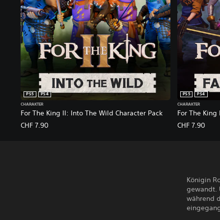
PS5
PS4
PS5
PS4
CHARAKTER
CHARAKTER
For The King II: Into The Wild Character Pack
For The King 
CHF 7.90
CHF 7.90
Königin Ro
gewandt. 
während di
eingegang