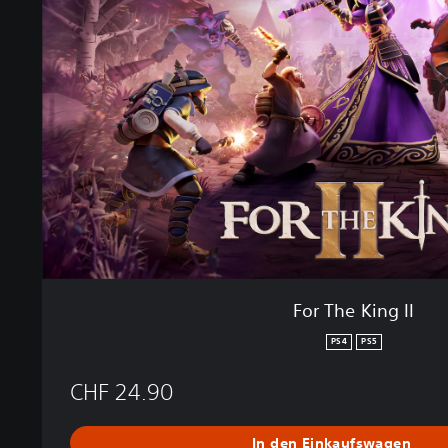
T
h
e
K
i
n
g
I
I
For The King II
PS4
PS5
CHF 24.90
In den Einkaufswagen