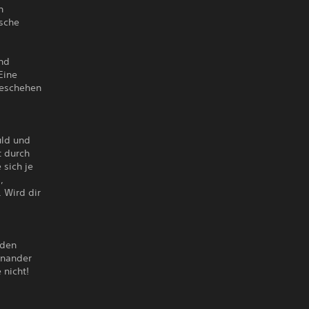
n
ische
und
Eine
geschehen
uld und
t durch
 sich je
,
 Wird dir
nden
einander
 nicht!