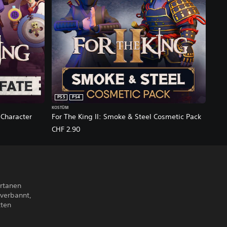
PS5
PS4
KOSTÜM
 Character
For The King II: Smoke & Steel Cosmetic Pack
CHF 2.90
ertanen
 verbannt,
tten