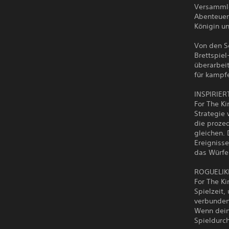
Versammle
Abenteuer 
Königin un
Von den S
Brettspiel
überarbeit
für kampf
INSPIRIE
For The Ki
Strategie
die prozed
gleichen. 
Ereigniss
das Würfe
ROGUELIK
For The K
Spielzeit,
verbunden 
Wenn dein
Spieldurc