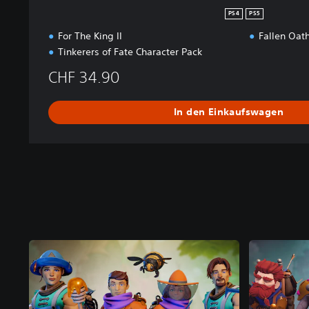
PS4
PS5
For The King II
Fallen Oat
Tinkerers of Fate Character Pack
CHF 34.90
In den Einkaufswagen