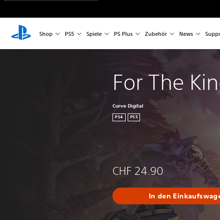
Shop
PS5
Spiele
PS Plus
Zubehör
News
Suppo
For The Kin
Curve Digital
PS4
PS5
CHF 24.90
In den Einkaufswag