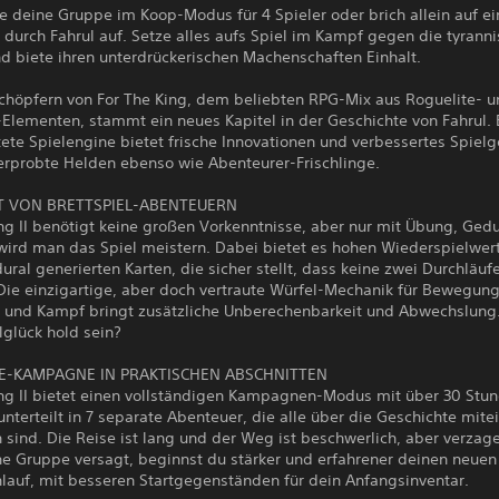
 deine Gruppe im Koop-Modus für 4 Spieler oder brich allein auf ei
durch Fahrul auf. Setze alles aufs Spiel im Kampf gegen die tyrann
d biete ihren unterdrückerischen Machenschaften Einhalt.
chöpfern von For The King, dem beliebten RPG-Mix aus Roguelite- 
-Elementen, stammt ein neues Kapitel in der Geschichte von Fahrul. 
ete Spielengine bietet frische Innovationen und verbessertes Spiel
erprobte Helden ebenso wie Abenteurer-Frischlinge.
RT VON BRETTSPIEL-ABENTEUERN
ng II benötigt keine großen Vorkenntnisse, aber nur mit Übung, Ged
 wird man das Spiel meistern. Dabei bietet es hohen Wiederspielwer
ural generierten Karten, die sicher stellt, dass keine zwei Durchläufe
Die einzigartige, aber doch vertraute Würfel-Mechanik für Bewegung
e und Kampf bringt zusätzliche Unberechenbarkeit und Abwechslung.
lglück hold sein?
E-KAMPAGNE IN PRAKTISCHEN ABSCHNITTEN
ing II bietet einen vollständigen Kampagnen-Modus mit über 30 Stu
 unterteilt in 7 separate Abenteuer, die alle über die Geschichte mit
sind. Die Reise ist lang und der Weg ist beschwerlich, aber verzage
e Gruppe versagt, beginnst du stärker und erfahrener deinen neuen
hlauf, mit besseren Startgegenständen für dein Anfangsinventar.