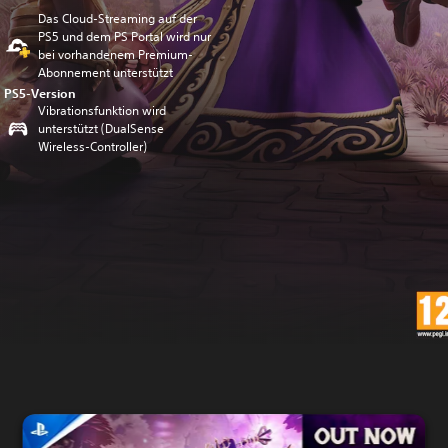
Das Cloud-Streaming auf der
PS5 und dem PS Portal wird nur
bei vorhandenem Premium-
Abonnement unterstützt
PS5-Version
Vibrationsfunktion wird
unterstützt (DualSense
Wireless-Controller)