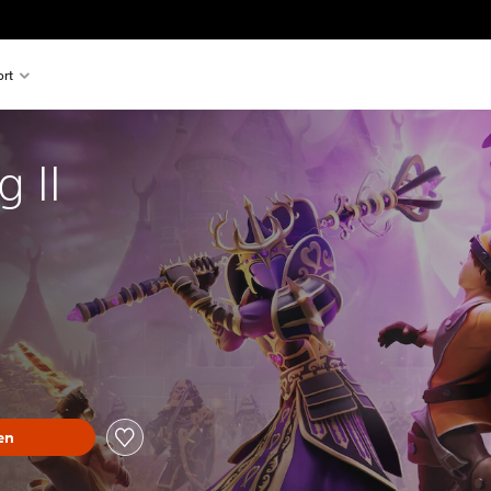
rt
g II
en