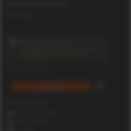
Sony Interactive Entertainment
Erhältlich für
PS4
Enthalten
CHF 39.90
Preisnachlass gegenüber dem Originalprei
PlayStation Plus Extra abonnieren, um auf dieses und
Hunderte weitere Spiele im Spielekatalog
zuzugreifen
CHF 39.90
Abonnieren
Veröffentlicht 29/08/2017
In-Game-Käufe optional
Offline-Spiel aktiviert
1 – 4 Spieler