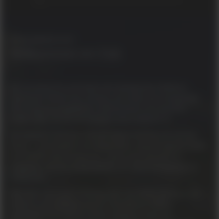
SPIELÜBERSICHT
Willkommen im Club
Bist du bereit für eine Partie der beliebtesten Golfserie
überhaupt? Betritt das Fairway und erlebe die einzigartige
Mischung aus ausgefeilter Golfmechanik und skurrilem
Grafik-Style, für die die beliebte Serie bekannt ist.
Im Clubhaus sind eine Vielzahl neuer Features mit von der
Partie – einschließlich der Möglichkeit, deinen eigenen Golfer
zu erstellen und anzupassen, sowie einer Auswahl an
Aufgaben, die du spielen kannst, um seine Fertigkeiten zu
verbessern.
Wie wär's mit einem Streifzug über das Grün? Spring in ein
Golfcart und entdecke die frei erkundbaren Plätze,
interagiere mit anderen Online-Spielern, nimm an