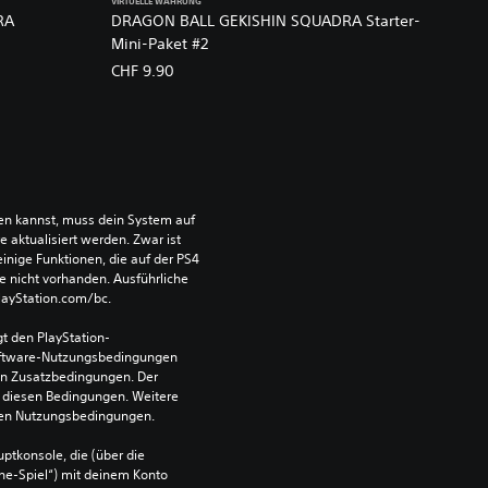
VIRTUELLE WÄHRUNG
RA
DRAGON BALL GEKISHIN SQUADRA Starter-
Mini-Paket #2
CHF 9.90
len kannst, muss dein System auf 
aktualisiert werden. Zwar ist 
einige Funktionen, die auf der PS4 
e nicht vorhanden. Ausführliche 
PlayStation.com/bc.
t den PlayStation-
ftware-Nutzungsbedingungen 
en Zusatzbedingungen. Der 
diesen Bedingungen. Weitere 
 den Nutzungsbedingungen.
ptkonsole, die (über die 
ne-Spiel“) mit deinem Konto 