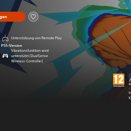
ügen
Unterstützung von Remote Play
PS5-Version
Vibrationsfunktion wird
unterstützt (DualSense
Wireless-Controller)
I
K