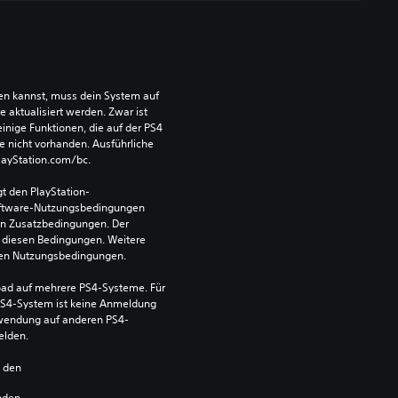
len kannst, muss dein System auf 
aktualisiert werden. Zwar ist 
einige Funktionen, die auf der PS4 
e nicht vorhanden. Ausführliche 
PlayStation.com/bc.
t den PlayStation-
ftware-Nutzungsbedingungen 
en Zusatzbedingungen. Der 
diesen Bedingungen. Weitere 
 den Nutzungsbedingungen.
ad auf mehrere PS4-Systeme. Für 
S4-System ist keine Anmeldung 
Verwendung auf anderen PS4-
elden.
n den 
nden.