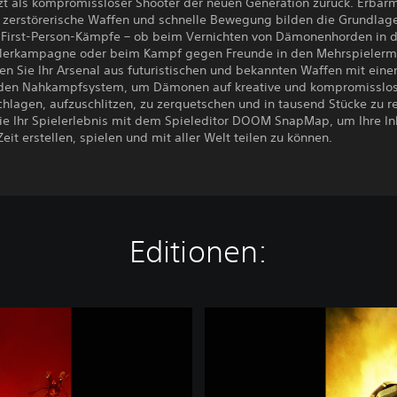
t als kompromissloser Shooter der neuen Generation zurück. Erbar
zerstörerische Waffen und schnelle Bewegung bilden die Grundlage
e First-Person-Kämpfe – ob beim Vernichten von Dämonenhorden in 
elerkampagne oder beim Kampf gegen Freunde in den Mehrspielerm
en Sie Ihr Arsenal aus futuristischen und bekannten Waffen mit ein
en Nahkampfsystem, um Dämonen auf kreative und kompromisslo
hlagen, aufzuschlitzen, zu zerquetschen und in tausend Stücke zu r
ie Ihr Spielerlebnis mit dem Spieleditor DOOM SnapMap, um Ihre Inh
Zeit erstellen, spielen und mit aller Welt teilen zu können.
Editionen:
D
O
O
M