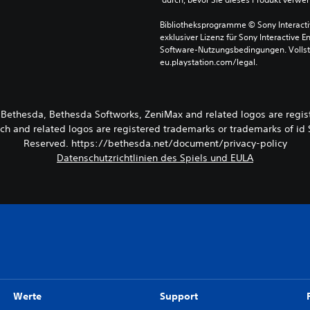
Bibliotheksprogramme © Sony Interactive
exklusiver Lizenz für Sony Interactive E
Software-Nutzungsbedingungen. Vollst
eu.playstation.com/legal.
thesda, Bethesda Softworks, ZeniMax and related logos are regist
ch and related logos are registered trademarks or trademarks of id S
Reserved. https://bethesda.net/document/privacy-policy
Datenschutzrichtlinien des Spiels und EULA
Werte
Support