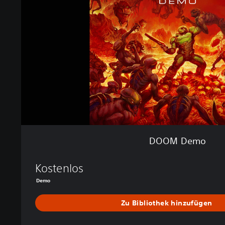
e
m
o
DOOM Demo
Kostenlos
Demo
Zu Bibliothek hinzufügen