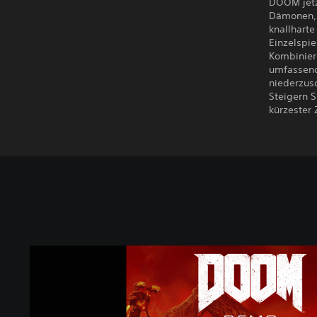
DOOM jetz
Dämonen, 
knallhart
Einzelspi
Kombinier
umfassend
niederzusc
Steigern S
kürzester 
D
O
O
M
D