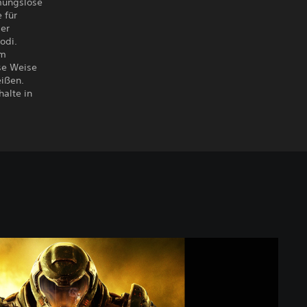
mungslose
 für
der
odi.
em
se Weise
eißen.
alte in