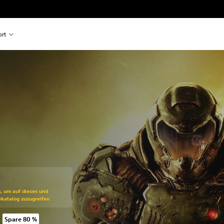
rt
ss gegenüber dem Originalpreis von CHF 19.90
n, um auf dieses und
ekatalog zuzugreifen
Spare 80 %