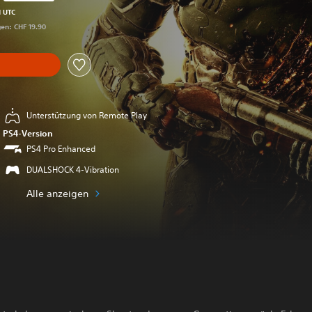
s gegenüber dem Originalpreis von CHF 19.90
M UTC
gen: CHF 19.90
Unterstützung von Remote Play
PS4-Version
PS4 Pro Enhanced
DUALSHOCK 4-Vibration
Alle anzeigen