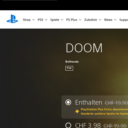
Shop
PS5
Spiele
PS Plus
Zubehör
News
Suppo
DOOM
Bethesda
PS4
Enthalten
CHF 19.90
Preisnachla
PlayStation Plus Extra abonniere
Hunderte weitere Spiele im Spiel
CHF 3.98
CHF 19.90