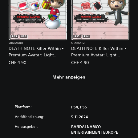
PS5
PS4
PS5
PS4
CHARAKTER
CHARAKTER
DEATH NOTE Killer Within -
DEATH NOTE Killer Within -
Premium Avatar: Light
Premium Avatar: Light
Yagami (Festive)
Yagami (Final Episode)
CHF 4.90
CHF 4.90
Mehr anzeigen
Plattform:
PS4, PS5
Veröffentlichung:
5.11.2024
Herausgeber:
BANDAI NAMCO
ENTERTAINMENT EUROPE