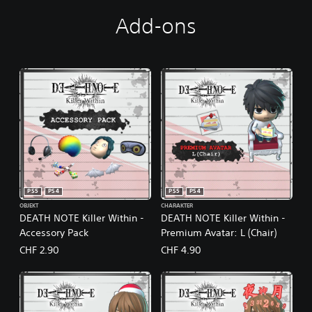
Add-ons
PS5
PS4
PS5
PS4
OBJEKT
CHARAKTER
DEATH NOTE Killer Within -
DEATH NOTE Killer Within -
Accessory Pack
Premium Avatar: L (Chair)
CHF 2.90
CHF 4.90