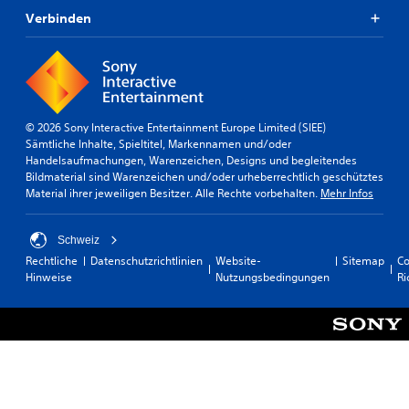
Verbinden
© 2026 Sony Interactive Entertainment Europe Limited (SIEE)
Sämtliche Inhalte, Spieltitel, Markennamen und/oder
Handelsaufmachungen, Warenzeichen, Designs und begleitendes
Bildmaterial sind Warenzeichen und/oder urheberrechtlich geschütztes
Material ihrer jeweiligen Besitzer. Alle Rechte vorbehalten.
Mehr Infos
Schweiz
Rechtliche
Datenschutzrichtlinien
Website-
Sitemap
Co
Hinweise
Nutzungsbedingungen
Ri