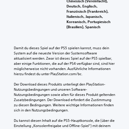
s
Chinesisch (Vereinfacht),
l
d
S
l
p
Deutsch, Englisch,
a
i
c
w
i
Französisch (Frankreich),
y
o
h
i
e
Italienisch, Japanisch,
s
s
w
r
l
Koreanisch, Portugiesisch
)
i
i
d
e
(Brasilien), Spanisch
w
g
e
i
n
i
n
r
n
,
r
a
i
d
o
d
l
g
e
h
i
Damit du dieses Spiel auf der PS5 spielen kannst, muss dein 
e
k
n
n
n
System auf die neueste Version der Systemsoftware 
r
e
U
e
e
aktualisiert werden. Zwar ist dieses Spiel auf der PS5 spielbar, 
e
i
n
d
i
aber einige Funktionen, die auf der PS4 verfügbar sind, sind hier 
d
t
t
i
n
möglicherweise nicht vorhanden. Ausführliche Informationen 
u
s
e
e
e
hierzu findest du unter PlayStation.com/bc.
z
g
r
B
r
i
r
t
e
W
Der Download dieses Produkts unterliegt den PlayStation-
e
a
i
w
e
Nutzungsbedingungen und unseren Software-
r
d
t
e
i
Nutzungsbedingungen sowie allen für dieses Produkt geltenden 
e
d
e
g
s
Zusatzbedingungen. Der Download erfordert die Zustimmung 
n
e
l
u
e
zu diesen Bedingungen. Weitere wichtige Informationen finden 
o
s
n
n
d
sich in den Nutzungsbedingungen.
d
S
v
g
a
e
p
o
s
r
Du kannst diesen Inhalt auf die PS5-Hauptkonsole, die (über die 
r
i
l
s
g
Einstellung „Konsolenfreigabe und Offline-Spiel“) mit deinem 
s
e
l