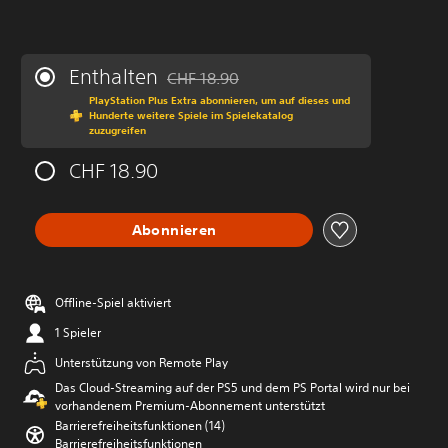
Enthalten
CHF 18.90
Preisnachlass gegenüber dem Originalprei
PlayStation Plus Extra abonnieren, um auf dieses und
Hunderte weitere Spiele im Spielekatalog
zuzugreifen
CHF 18.90
Abonnieren
Offline-Spiel aktiviert
1 Spieler
Unterstützung von Remote Play
Das Cloud-Streaming auf der PS5 und dem PS Portal wird nur bei
vorhandenem Premium-Abonnement unterstützt
Barrierefreiheitsfunktionen (14)
Barrierefreiheitsfunktionen