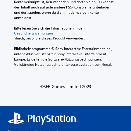
t
e
Konto verknüpft ist, herunterladen und dort spielen. Du kannst 
i
l
s
e
s
den Inhalt auch auf jede andere PS5-Konsole herunterladen 
e
s
t
u
t
und dort spielen, wenn du dich mit demselben Konto 
s
i
ä
e
e
anmeldest.
t
n
n
r
l
u
s
d
u
l
Bitte lesen Sie sich die Informationen in den 
m
g
i
n
Gesundheitswarnungen
t
m
e
g
g
 durch, bevor Sie dieses Produkt verwenden.
,
s
s
w
e
d
c
a
i
n
Bibliotheksprogramme © Sony Interactive Entertainment Inc., 
a
h
m
e
v
unter exklusiver Lizenz für Sony Interactive Entertainment 
s
a
t
d
e
Europe. Es gelten die Software-Nutzungsbedingungen. 
s
l
a
e
r
Vollständige Nutzungsrechte unter eu.playstation.com/legal.
e
t
b
r
w
r
e
s
g
e
l
n
e
e
n
e
.
n
g
d
i
©SFB Games Limited 2023
k
e
e
c
e
b
n
h
n
e
z
t
,
n
u
e
i
.
m
r
n
ü
z
d
s
u
e
s
l
m