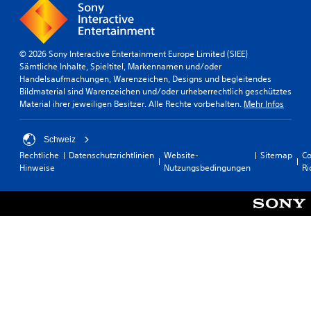
S
u
i
c
n
n
h
g
M
w
s
e
i
© 2026 Sony Interactive Entertainment Europe Limited (SIEE)
e
n
e
Sämtliche Inhalte, Spieltitel, Markennamen und/oder
ü
m
r
Handelsaufmachungen, Warenzeichen, Designs und begleitendes
s
p
i
Bildmaterial sind Warenzeichen und/oder urheberrechtlich geschütztes
u
f
g
Material ihrer jeweiligen Besitzer. Alle Rechte vorbehalten.
Mehr Infos
n
i
k
d
e
n
a
i
d
Schweiz
u
t
l
Rechtliche
Datenschutzrichtlinien
Website-
Sitemap
Co
f
s
i
Hinweise
Nutzungsbedingungen
Ri
H
g
c
U
r
D
h
a
s
e
d
(
S
a
H
t
u
e
s
e
a
w
u
d
ä
e
s
h
r
-
l
e
u