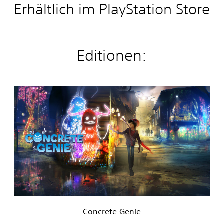
Erhältlich im PlayStation Store
Editionen:
C
o
n
c
r
e
t
e
G
e
n
i
e
Concrete Genie