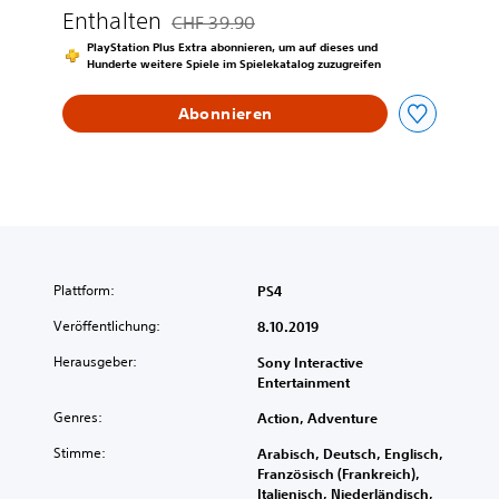
g
Enthalten
CHF 39.90
Preisnachlass gegenüber dem Originalpreis
i
PlayStation Plus Extra abonnieren, um auf dieses und
t
Hunderte weitere Spiele im Spielekatalog zuzugreifen
a
l
Abonnieren
D
e
l
u
x
e
E
d
i
Plattform:
PS4
t
Veröffentlichung:
8.10.2019
i
o
Herausgeber:
Sony Interactive
n
Entertainment
Genres:
Action, Adventure
Stimme:
Arabisch, Deutsch, Englisch,
Französisch (Frankreich),
Italienisch, Niederländisch,