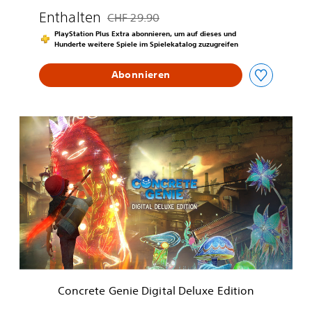
Enthalten
CHF 29.90
Preisnachlass gegenüber dem Originalpreis
PlayStation Plus Extra abonnieren, um auf dieses und
Hunderte weitere Spiele im Spielekatalog zuzugreifen
Abonnieren
C
o
n
c
r
e
t
e
G
e
n
i
e
Concrete Genie Digital Deluxe Edition
D
i