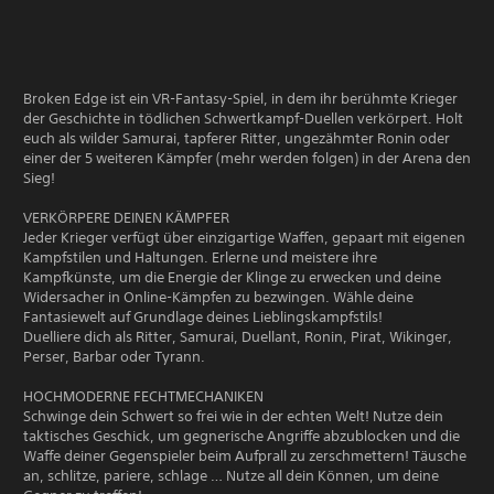
Broken Edge ist ein VR-Fantasy-Spiel, in dem ihr berühmte Krieger
der Geschichte in tödlichen Schwertkampf-Duellen verkörpert. Holt
euch als wilder Samurai, tapferer Ritter, ungezähmter Ronin oder
einer der 5 weiteren Kämpfer (mehr werden folgen) in der Arena den
Sieg!
VERKÖRPERE DEINEN KÄMPFER
Jeder Krieger verfügt über einzigartige Waffen, gepaart mit eigenen
Kampfstilen und Haltungen. Erlerne und meistere ihre
Kampfkünste, um die Energie der Klinge zu erwecken und deine
Widersacher in Online-Kämpfen zu bezwingen. Wähle deine
Fantasiewelt auf Grundlage deines Lieblingskampfstils!
Duelliere dich als Ritter, Samurai, Duellant, Ronin, Pirat, Wikinger,
Perser, Barbar oder Tyrann.
HOCHMODERNE FECHTMECHANIKEN
Schwinge dein Schwert so frei wie in der echten Welt! Nutze dein
taktisches Geschick, um gegnerische Angriffe abzublocken und die
Waffe deiner Gegenspieler beim Aufprall zu zerschmettern! Täusche
an, schlitze, pariere, schlage … Nutze all dein Können, um deine