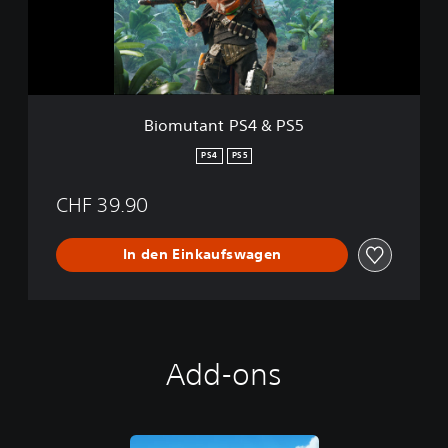
n
t
P
S
4
&
Biomutant PS4 & PS5
P
S
PS4
PS5
5
CHF 39.90
In den Einkaufswagen
Add-ons