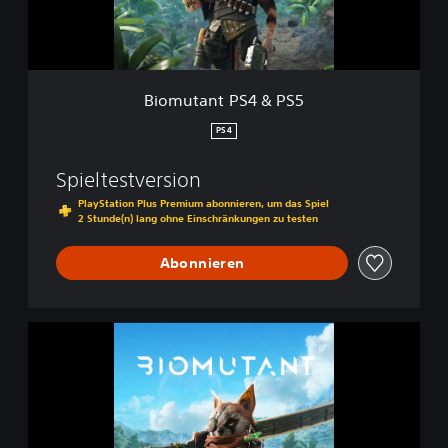
t
P
S
4
&
Biomutant PS4 & PS5
P
S
PS4
5
Spieltestversion
PlayStation Plus Premium abonnieren, um das Spiel
2 Stunde(n) lang ohne Einschränkungen zu testen
Abonnieren
B
i
o
m
u
t
a