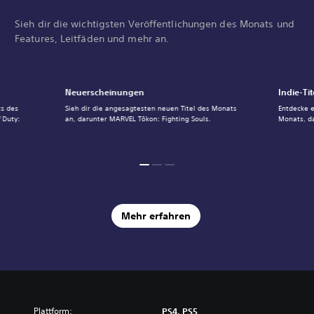
Sieh dir die wichtigsten Veröffentlichungen des Monats und
Features, Leitfäden und mehr an.
Neuerscheinungen
Indie-Tit
ts des
Sieh dir die angesagtesten neuen Titel des Monats
Entdecke e
 Duty:
an, darunter MARVEL Tōkon: Fighting Souls.
Monats, d
Mehr erfahren
Plattform:
PS4, PS5