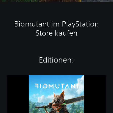
Biomutant im PlayStation
Store kaufen
Editionen:
B
i
o
m
u
t
a
n