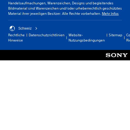
Handelsaufmachungen, Warenzeichen, Designs und begleitendes
Bildmaterial sind Warenzeichen und/oder urheberrechtlich geschütztes
Material ihrer jeweiligen Besitzer. Alle Rechte vorbehalten.
Mehr Infos
Schweiz
Rechtliche
Datenschutzrichtlinien
Website-
Sitemap
Co
Hinweise
Nutzungsbedingungen
Ri