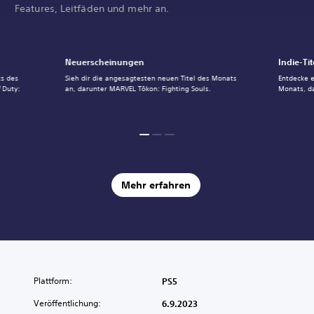
Features, Leitfäden und mehr an.
Neuerscheinungen
Indie-Tit
ts des
Sieh dir die angesagtesten neuen Titel des Monats
Entdecke e
 Duty:
an, darunter MARVEL Tōkon: Fighting Souls.
Monats, d
Mehr erfahren
Plattform:
PS5
Veröffentlichung:
6.9.2023