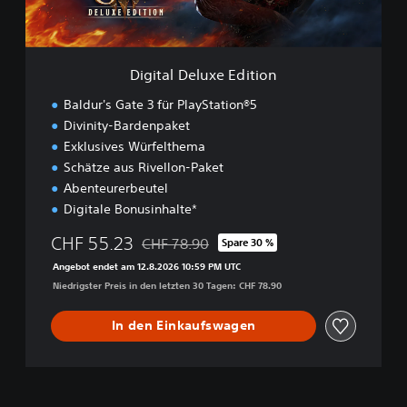
l
u
x
e
Digital Deluxe Edition
E
d
Baldur's Gate 3 für PlayStation®5
i
Divinity-Bardenpaket
t
Exklusives Würfelthema
i
o
Schätze aus Rivellon-Paket
n
Abenteurerbeutel
Digitale Bonusinhalte*
CHF 55.23
CHF 78.90
Spare 30 %
Preisnachlass gegenüber dem Originalpreis
Angebot endet am 12.8.2026 10:59 PM UTC
Niedrigster Preis in den letzten 30 Tagen: CHF 78.90
In den Einkaufswagen