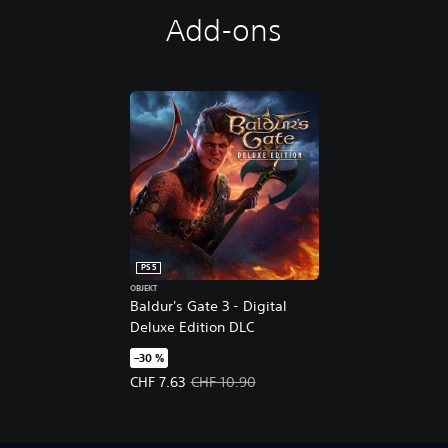
Add-ons
PS5
OBJEKT
Baldur's Gate 3 - Digital
Deluxe Edition DLC
–30 %
Angebotspreis: CHF 7.63 Ursprünglicher Preis: C
CHF 7.63
CHF 10.90