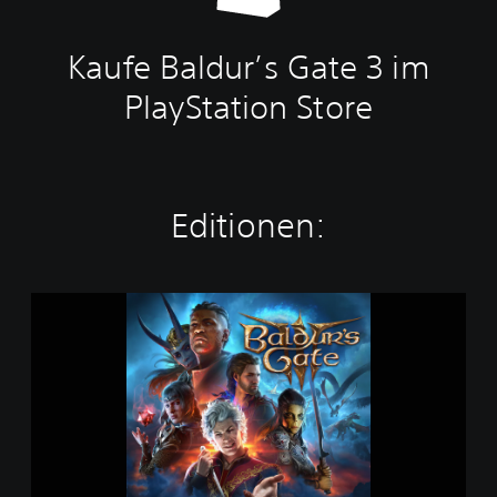
Kaufe Baldur’s Gate 3 im
PlayStation Store
Editionen:
B
a
s
i
s
s
p
i
e
l