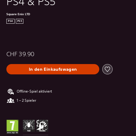
PS4 & PS5
Square Enix LTD
PS4
PS5
CHF 39.90
In den Einkaufswagen
Offline-Spiel aktiviert
1 – 2 Spieler