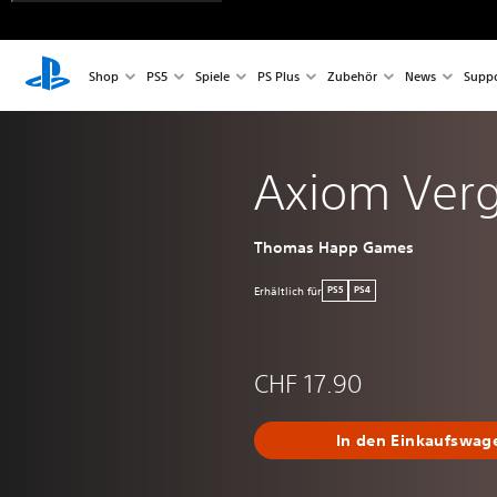
Shop
PS5
Spiele
PS Plus
Zubehör
News
Suppo
Axiom Verg
Thomas Happ Games
Erhältlich für
PS5
PS4
CHF 17.90
In den Einkaufswag