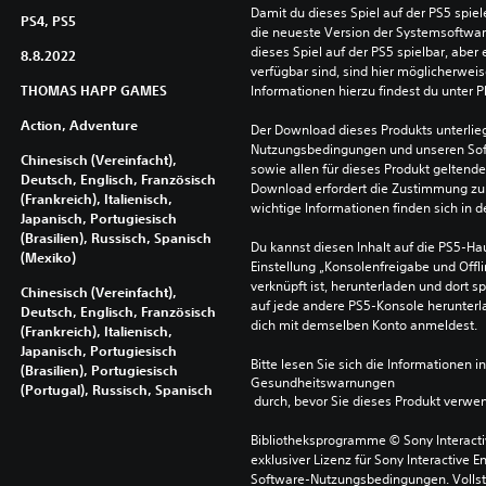
Damit du dieses Spiel auf der PS5 spie
PS4, PS5
die neueste Version der Systemsoftware 
dieses Spiel auf der PS5 spielbar, aber 
8.8.2022
verfügbar sind, sind hier möglicherweis
THOMAS HAPP GAMES
Informationen hierzu findest du unter 
Action, Adventure
Der Download dieses Produkts unterlieg
Nutzungsbedingungen und unseren So
Chinesisch (Vereinfacht),
sowie allen für dieses Produkt geltend
Deutsch, Englisch, Französisch
Download erfordert die Zustimmung zu 
(Frankreich), Italienisch,
wichtige Informationen finden sich in
Japanisch, Portugiesisch
(Brasilien), Russisch, Spanisch
Du kannst diesen Inhalt auf die PS5-Hau
(Mexiko)
Einstellung „Konsolenfreigabe und Offli
verknüpft ist, herunterladen und dort sp
Chinesisch (Vereinfacht),
auf jede andere PS5-Konsole herunterla
Deutsch, Englisch, Französisch
dich mit demselben Konto anmeldest.
(Frankreich), Italienisch,
Japanisch, Portugiesisch
Bitte lesen Sie sich die Informationen i
(Brasilien), Portugiesisch
Gesundheitswarnungen
(Portugal), Russisch, Spanisch
 durch, bevor Sie dieses Produkt verwe
Bibliotheksprogramme © Sony Interactive
exklusiver Lizenz für Sony Interactive E
Software-Nutzungsbedingungen. Vollst