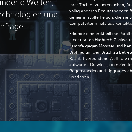
undene Welten,
ihrer Tochter zu untersuchen, find
völlig anderen Realität wieder. W
Technologien und
geheimnisvolle Person, die sie
Computerterminals aus kontakti
infrage.
Erkunde eine erdähnliche Parall
einer uralten Hightech-Zivilisat
kämpfe gegen Monster und benu
Drohne, um den Bruch zu betreten
Realität verbundene Welt, die m
aufwartet. Du wirst jeden Zenti
Gegenständen und Upgrades ab
überleben.