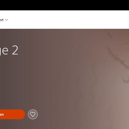
rt
e 2
en