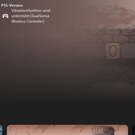
PS5-Version
Vibrationsfunktion wird
unterstützt (DualSense
Wireless-Controller)