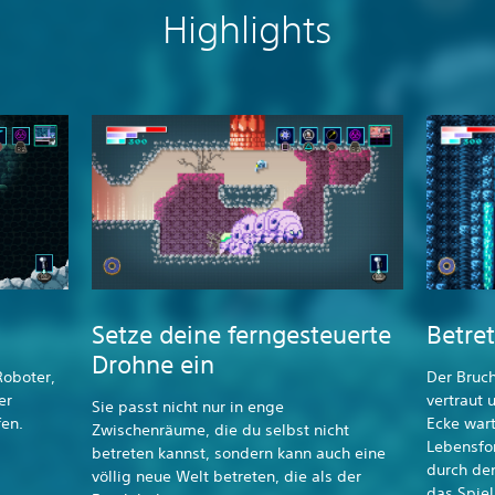
Highlights
Setze deine ferngesteuerte
Betre
Drohne ein
Roboter,
Der Bruch
er
vertraut 
Sie passt nicht nur in enge
fen.
Ecke war
Zwischenräume, die du selbst nicht
Lebensfo
betreten kannst, sondern kann auch eine
durch den
völlig neue Welt betreten, die als der
das Spiel