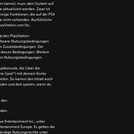
len kannst, muss dein System auf 
aktualisiert werden. Zwar ist 
einige Funktionen, die auf der PS4 
e nicht vorhanden. Ausführliche 
PlayStation.com/bc.
t den PlayStation-
ftware-Nutzungsbedingungen 
en Zusatzbedingungen. Der 
diesen Bedingungen. Weitere 
 den Nutzungsbedingungen.
ptkonsole, die (über die 
ne-Spiel“) mit deinem Konto 
ielen. Du kannst den Inhalt auch 
den und dort spielen, wenn du 
n den 
nden.
 Entertainment Inc., unter 
ntertainment Europe. Es gelten die 
ändige Nutzungsrechte unter 