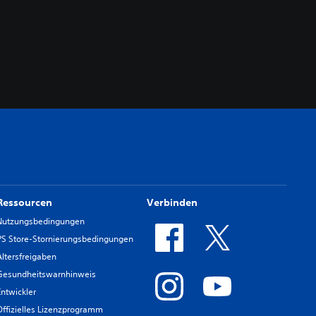
Ressourcen
Verbinden
Nutzungsbedingungen
PS Store-Stornierungsbedingungen
Altersfreigaben
Gesundheitswarnhinweis
Entwickler
Offizielles Lizenzprogramm