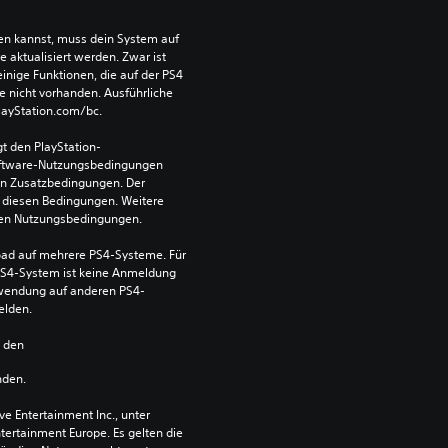
len kannst, muss dein System auf 
aktualisiert werden. Zwar ist 
einige Funktionen, die auf der PS4 
e nicht vorhanden. Ausführliche 
PlayStation.com/bc.
t den PlayStation-
ftware-Nutzungsbedingungen 
en Zusatzbedingungen. Der 
diesen Bedingungen. Weitere 
 den Nutzungsbedingungen.
ad auf mehrere PS4-Systeme. Für 
S4-System ist keine Anmeldung 
Verwendung auf anderen PS4-
elden.
n den 
nden.
 Entertainment Inc., unter 
ntertainment Europe. Es gelten die 