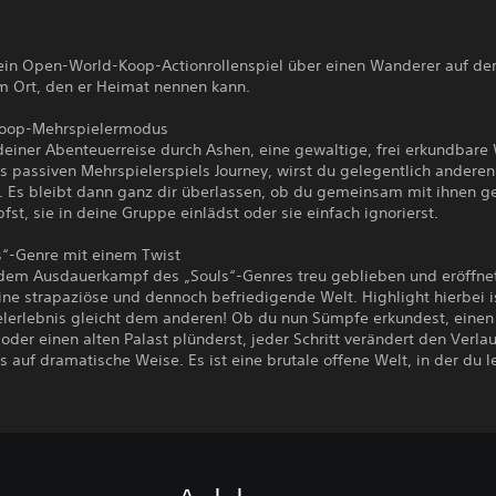
 ein Open-World-Koop-Actionrollenspiel über einen Wanderer auf de
m Ort, den er Heimat nennen kann.
Koop-Mehrspielermodus
einer Abenteuerreise durch Ashen, eine gewaltige, frei erkundbare 
s passiven Mehrspielerspiels Journey, wirst du gelegentlich anderen
 Es bleibt dann ganz dir überlassen, ob du gemeinsam mit ihnen g
st, sie in deine Gruppe einlädst oder sie einfach ignorierst.
s“-Genre mit einem Twist
 dem Ausdauerkampf des „Souls“-Genres treu geblieben und eröffne
ine strapaziöse und dennoch befriedigende Welt. Highlight hierbei i
ielerlebnis gleicht dem anderen! Ob du nun Sümpfe erkundest, einen
 oder einen alten Palast plünderst, jeder Schritt verändert den Verla
 auf dramatische Weise. Es ist eine brutale offene Welt, in der du l