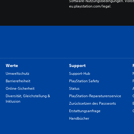
Software-Nutzungsbedingungen. Vollst
eu.playstation.com/legal.
Werte
Support
Umweltschutz
Support-Hub
Barrierefreiheit
PlayStation Safety
Online-Sicherheit
Status
Diversität, Gleichstellung &
PlayStation-Reparaturenservice
Inklusion
Zurücksetzen des Passworts
Erstattungsanfrage
Handbücher