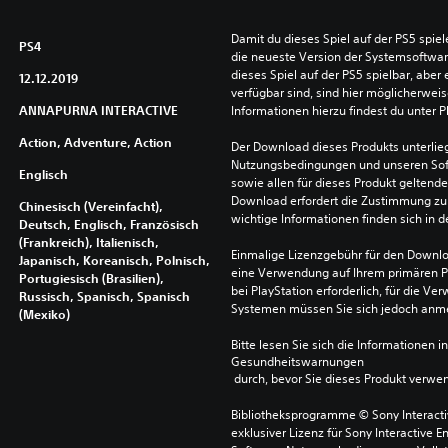
Damit du dieses Spiel auf der PS5 spie
PS4
die neueste Version der Systemsoftware 
dieses Spiel auf der PS5 spielbar, aber 
12.12.2019
verfügbar sind, sind hier möglicherweis
ANNAPURNA INTERACTIVE
Informationen hierzu findest du unter 
Action, Adventure, Action
Der Download dieses Produkts unterlieg
Nutzungsbedingungen und unseren So
Englisch
sowie allen für dieses Produkt geltend
Download erfordert die Zustimmung zu 
Chinesisch (Vereinfacht),
wichtige Informationen finden sich in
Deutsch, Englisch, Französisch
(Frankreich), Italienisch,
Einmalige Lizenzgebühr für den Downlo
Japanisch, Koreanisch, Polnisch,
eine Verwendung auf Ihrem primären P
Portugiesisch (Brasilien),
bei PlayStation erforderlich, für die 
Russisch, Spanisch, Spanisch
Systemen müssen Sie sich jedoch anm
(Mexiko)
Bitte lesen Sie sich die Informationen i
Gesundheitswarnungen
 durch, bevor Sie dieses Produkt verwe
Bibliotheksprogramme © Sony Interactive
exklusiver Lizenz für Sony Interactive E