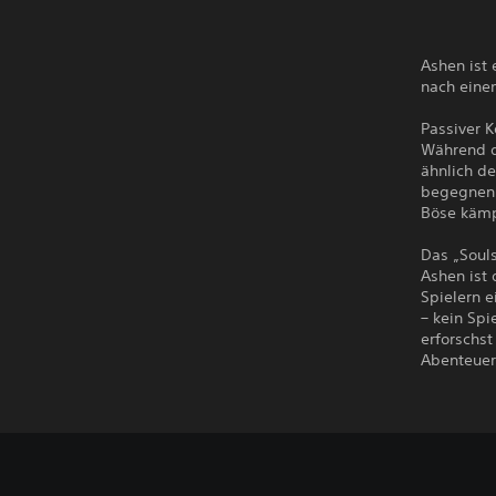
Ashen ist
nach eine
Passiver 
Während d
ähnlich de
begegnen.
Böse kämpf
Das „Soul
Ashen ist
Spielern e
– kein Sp
erforschst
Abenteuers