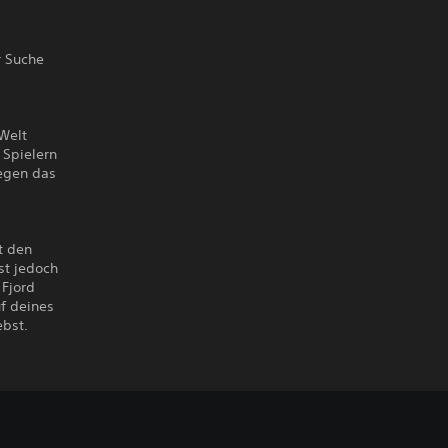
r Suche
Welt
 Spielern
egen das
t den
st jedoch
 Fjord
uf deines
ebst.