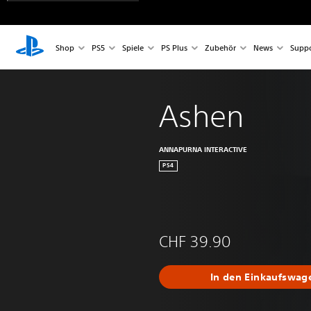
Shop
PS5
Spiele
PS Plus
Zubehör
News
Suppo
Ashen
ANNAPURNA INTERACTIVE
PS4
CHF 39.90
In den Einkaufswag