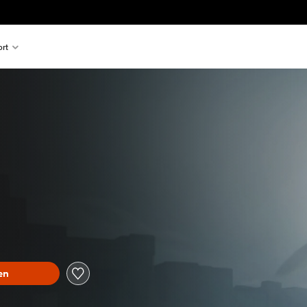
rt
en