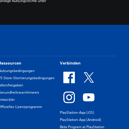
ändige Nutzungsrechte unter 
Ressourcen
Verbinden
Nutzungsbedingungen
PS Store-Stornierungsbedingungen
Altersfreigaben
Gesundheitswarnhinweis
Entwickler
Offizielles Lizenzprogramm
PlayStation-App (iOS)
PlayStation-App (Android)
Beta Program at PlayStation