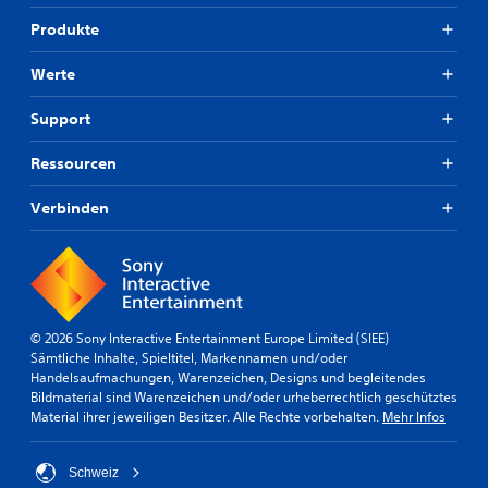
h
Produkte
ä
l
Werte
t
.
Support
U
Ressourcen
n
t
Verbinden
e
r
t
i
t
e
© 2026 Sony Interactive Entertainment Europe Limited (SIEE)
l
Sämtliche Inhalte, Spieltitel, Markennamen und/oder
(
Handelsaufmachungen, Warenzeichen, Designs und begleitendes
e
Bildmaterial sind Warenzeichen und/oder urheberrechtlich geschütztes
i
Material ihrer jeweiligen Besitzer. Alle Rechte vorbehalten.
Mehr Infos
n
f
a
Schweiz