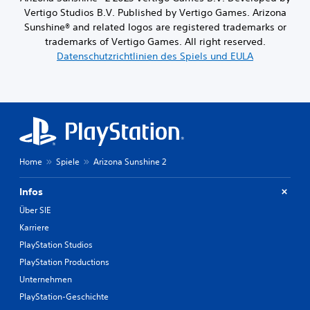
i
Vertigo Studios B.V. Published by Vertigo Games. Arizona
n
Sunshine® and related logos are registered trademarks or
e
trademarks of Vertigo Games. All right reserved.
n
Datenschutzrichtlinien des Spiels und EULA
g
e
s
p
r
o
c
h
e
Home
Spiele
Arizona Sunshine 2
n
e
Infos
n
D
Über SIE
i
Karriere
a
PlayStation Studios
l
o
PlayStation Productions
g
Unternehmen
e
n
PlayStation-Geschichte
t