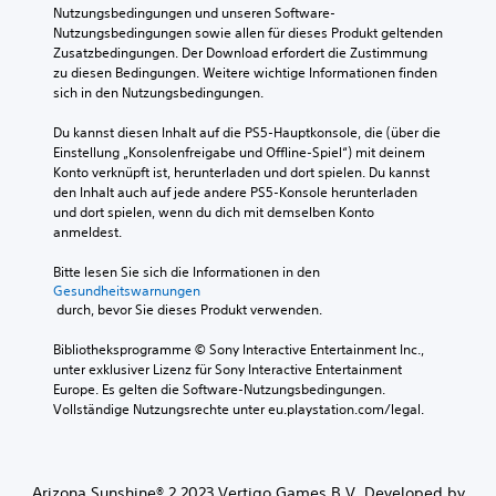
t
Nutzungsbedingungen und unseren Software-
e
Nutzungsbedingungen sowie allen für dieses Produkt geltenden 
l
Zusatzbedingungen. Der Download erfordert die Zustimmung 
s
zu diesen Bedingungen. Weitere wichtige Informationen finden 
p
sich in den Nutzungsbedingungen.
i
e
Du kannst diesen Inhalt auf die PS5-Hauptkonsole, die (über die 
l
Einstellung „Konsolenfreigabe und Offline-Spiel“) mit deinem 
e
Konto verknüpft ist, herunterladen und dort spielen. Du kannst 
n
den Inhalt auch auf jede andere PS5-Konsole herunterladen 
,
und dort spielen, wenn du dich mit demselben Konto 
w
anmeldest.
e
i
Bitte lesen Sie sich die Informationen in den 
l
Gesundheitswarnungen
 durch, bevor Sie dieses Produkt verwenden.
d
a
Bibliotheksprogramme © Sony Interactive Entertainment Inc., 
s
unter exklusiver Lizenz für Sony Interactive Entertainment 
S
Europe. Es gelten die Software-Nutzungsbedingungen. 
p
Vollständige Nutzungsrechte unter eu.playstation.com/legal.
i
e
l
k
e
Arizona Sunshine® 2 2023 Vertigo Games B.V. Developed by