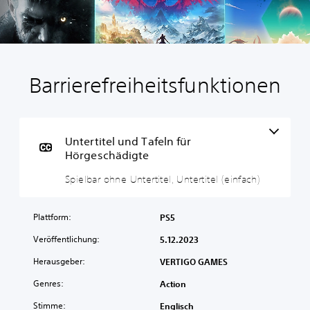
Barrierefreiheitsfunktionen
S
p
i
e
l
Untertitel und Tafeln für
b
Hörgeschädigte
a
Spielbar ohne Untertitel, Untertitel (einfach)
r
o
h
Plattform:
PS5
n
e
Veröffentlichung:
5.12.2023
U
Herausgeber:
VERTIGO GAMES
n
t
Genres:
Action
e
r
Stimme:
Englisch