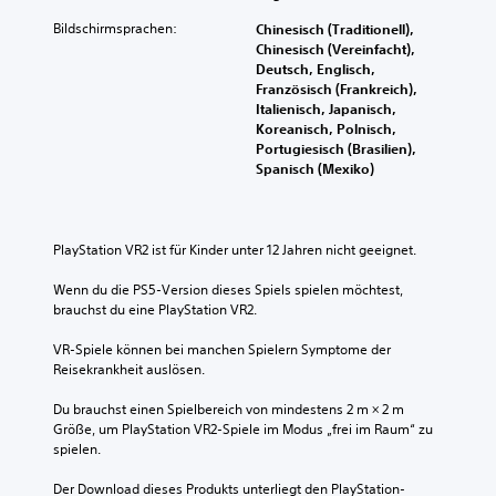
t
Bildschirmsprachen:
Chinesisch (Traditionell),
i
Chinesisch (Vereinfacht),
t
Deutsch, Englisch,
e
Französisch (Frankreich),
l
Italienisch, Japanisch,
D
Koreanisch, Polnisch,
u
Portugiesisch (Brasilien),
k
Spanisch (Mexiko)
a
n
n
s
PlayStation VR2 ist für Kinder unter 12 Jahren nicht geeignet.
t
o
Wenn du die PS5-Version dieses Spiels spielen möchtest, 
h
brauchst du eine PlayStation VR2.
n
e
VR-Spiele können bei manchen Spielern Symptome der 
U
Reisekrankheit auslösen.
n
t
Du brauchst einen Spielbereich von mindestens 2 m × 2 m 
e
Größe, um PlayStation VR2-Spiele im Modus „frei im Raum“ zu 
r
spielen.
t
i
Der Download dieses Produkts unterliegt den PlayStation-