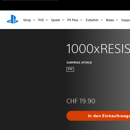
Shop
PS5
Spiele
PS Plus
Zubehör
News
Suppo
1000xRESI
SURPRISE ATTACK
PS5
CHF 19.90
In den Einkaufswag