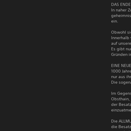
DAS ENDE
In naher Z
geheimnisv
ein.
Obwohl sie
Innerhalb
auf unser
Es gibt nu
Gründen i
EINE NEU
1000 Jahre
nur aus i
Die sogen
Im Gegens
Obsthain, 
der Besatz
einzuatme
Die ALLMU
die Besat