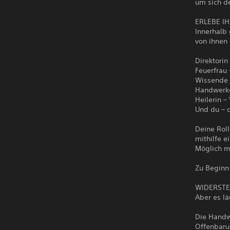
um sich d
ERLEBE I
Innerhalb
von ihnen 
Direktorin
Feuerfrau 
Wissende 
Handwerker
Heilerin –
Und du – 
Deine Roll
mithilfe 
Möglich m
Zu Beginn 
WIDERSTE
Aber es lä
Die Handw
Offenbarun