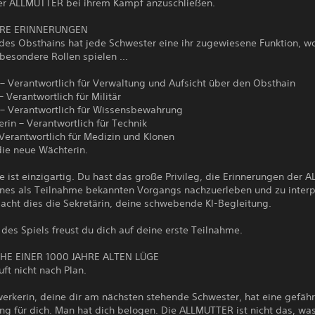
er ALLMUTTER bei ihrem Kampf anzuschließen.
HRE ERINNERUNGEN
 des Obsthains hat jede Schwester eine ihr zugewiesene Funktion, w
besondere Rollen spielen ...
 – Verantwortlich für Verwaltung und Aufsicht über den Obsthain
– Verantwortlich für Militär
– Verantwortlich für Wissensbewahrung
in – Verantwortlich für Technik
 Verantwortlich für Medizin und Klonen
die neue Wächterin.
e ist einzigartig. Du hast das große Privileg, die Erinnerungen der
eines als Teilnahme bekannten Vorgangs nachzuerleben und zu interp
acht dies die Sekretärin, deine schwebende KI-Begleitung.
des Spiels freust du dich auf deine erste Teilnahme.
HE EINER 1000 JAHRE ALTEN LÜGE
uft nicht nach Plan.
erkerin, deine dir am nächsten stehende Schwester, hat eine gefähr
g für dich. Man hat dich belogen. Die ALLMUTTER ist nicht das, was