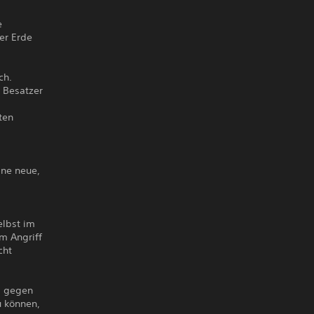
e
der Erde
ch.
e Besatzer
ten
ine neue,
elbst im
m Angriff
cht
s gegen
u können,