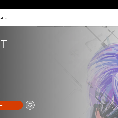
rt
ST
en