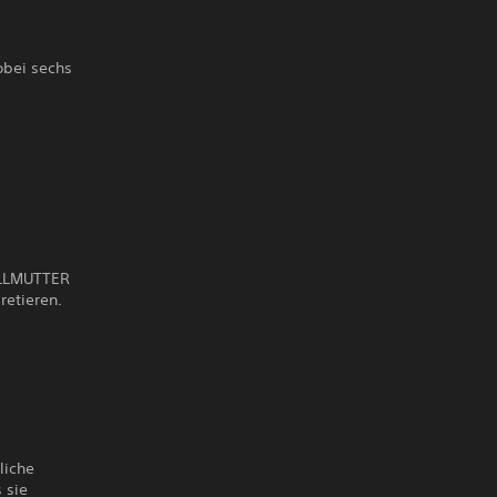
obei sechs
 ALLMUTTER
retieren.
liche
 sie