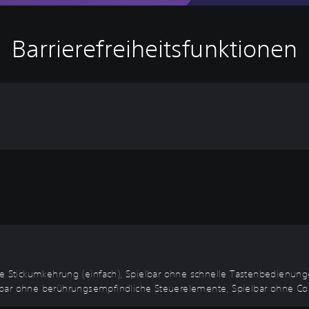
Barrierefreiheitsfunktionen
re Stickumkehrung (einfach), Spielbar ohne schnelle Tastenbedienung
bar ohne berührungsempfindliche Steuerelemente, Spielbar ohne Contro