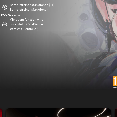
Barrierefreiheitsfunktionen (14)
Barrierefreiheitsfunktionen
PS5-Version
Vibrationsfunktion wird
unterstützt (DualSense
Wireless-Controller)