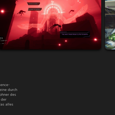
ience-
 eine durch
wohner des
 der
as alles