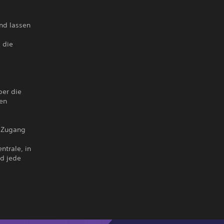
nd lassen
 die
ber die
ten
d Zugang
ntrale, in
nd jede