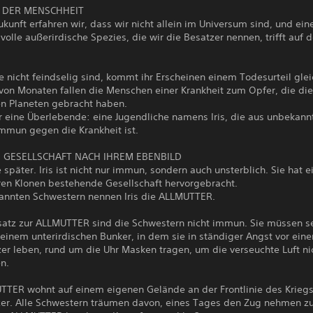
 DER MENSCHHEIT
ukunft erfahren wir, dass wir nicht allein im Universum sind, und ein
olle außerirdische Spezies, die wir die Besatzer nennen, trifft auf 
 nicht feindselig sind, kommt ihr Erscheinen einem Todesurteil glei
 von Monaten fallen die Menschen einer Krankheit zum Opfer, die di
en Planeten gebracht haben.
r eine Überlebende: eine Jugendliche namens Iris, die aus unbekann
mmun gegen die Krankheit ist.
E GESELLSCHAFT NACH IHREM EBENBILD
 später. Iris ist nicht nur immun, sondern auch unsterblich. Sie hat e
hren Klonen bestehende Gesellschaft hervorgebracht.
annten Schwestern nennen Iris die ALLMUTTER.
atz zur ALLMUTTER sind die Schwestern nicht immun. Sie müssen s
einem unterirdischen Bunker, in dem sie in ständiger Angst vor eine
er leben, rund um die Uhr Masken tragen, um die verseuchte Luft ni
n.
TTER wohnt auf einem eigenen Gelände an der Frontlinie des Krieg
zer. Alle Schwestern träumen davon, eines Tages den Zug nehmen z