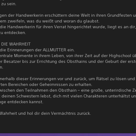
zu sein.
gen der Handwerkerin erschüttern deine Welt in ihren Grundfesten u
llem zweifeln, was du weißt und woran du glaubst.
e Handwerkerin für ihren Verrat hingerichtet wurde, liegt es an dir,
zu entdecken.
 DIE WAHRHEIT
 die Erinnerungen der ALLMUTTER ein.
ntrale Momente in ihrem Leben, von ihrer Zeit auf der Highschool ü
r Besatzer bis zur Errichtung des Obsthains und der Geburt der ers
n.
nnerhalb dieser Erinnerungen vor und zurück, um Rätsel zu lösen un
rten Bereichen oder Geheimnissen zu erhalten.
wischen den Teilnahmen den Obsthain – eine große, unterirdische Ze
 deinen Schwestern lebst, dich mit vielen Charakteren unterhältst u
ge entdecken kannst.
Wahrheit und hol dir dein Vermächtnis zurück.