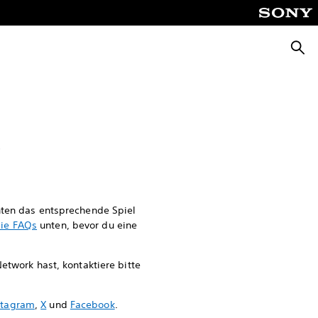
Suche
t
nten das entsprechende Spiel
die FAQs
unten, bevor du eine
work hast, kontaktiere bitte
stagram
,
X
und
Facebook
.