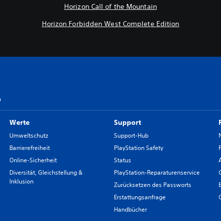
Horizon Call of the Mountain
Horizon Forbidden West Complete Edition
n
Werte
Support
Umweltschutz
Support-Hub
Barrierefreiheit
PlayStation Safety
Online-Sicherheit
Status
Diversität, Gleichstellung &
PlayStation-Reparaturenservice
Inklusion
Zurücksetzen des Passworts
Erstattungsanfrage
Handbücher