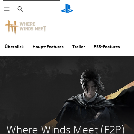
Suchen
Überblick
Haupt-Features
Trailer
PS5-Features
FA
Where Winds Meet (F2P)