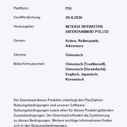
k
-
z
n
l
a
u
Plattform:
PS5
e
s
n
n
p
l
t
u
n
Veröffentlichung:
30.4.2026
-
n
f
r
s
D
e
ü
f
t
Herausgeber:
NETEASE INTERACTIVE
i
r
r
ü
d
ENTERTAINMENT PTE.LTD
s
A
d
r
e
p
u
i
d
Genres:
Action, Rollenspiele,
n
l
d
e
i
Adventure
S
a
i
S
e
c
y
Stimme:
Chinesisch
o
t
H
h
s
s
e
a
w
Bildschirmsprachen:
Chinesisch (Traditionell),
)
i
u
u
i
Chinesisch (Vereinfacht),
w
g
e
p
e
Englisch, Japanisch,
i
n
r
t
r
Koreanisch
r
a
e
s
i
d
l
l
t
g
i
e
e
o
k
n
r
m
r
e
e
Der Download dieses Produkts unterliegt den PlayStation-
e
e
y
i
i
Nutzungsbedingungen und unseren Software-
d
n
u
t
n
Nutzungsbedingungen sowie allen für dieses Produkt geltenden 
u
t
n
s
e
Zusatzbedingungen. Der Download erfordert die Zustimmung 
z
e
d
g
r
zu diesen Bedingungen. Weitere wichtige Informationen finden 
i
a
d
r
W
sich in den Nutzungsbedingungen.
e
l