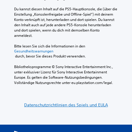
i
a
e
r
t
e
d
i
Du kannst diesen Inhalt auf die PS5-Hauptkonsole, die (über die 
e
e
w
d
s
Einstellung „Konsolenfreigabe und Offline-Spiel“) mit deinem 
n
r
i
e
e
Konto verknüpft ist, herunterladen und dort spielen. Du kannst 
o
n
c
s
d
den Inhalt auch auf jede andere PS5-Konsole herunterladen 
d
a
h
S
a
und dort spielen, wenn du dich mit demselben Konto 
e
t
t
p
r
anmeldest.
r
i
i
i
g
s
v
g
e
e
Bitte lesen Sie sich die Informationen in den 
i
e
s
l
Gesundheitswarnungen
s
e
P
t
s
 durch, bevor Sie dieses Produkt verwenden.
t
s
r
e
i
e
t
e
n
n
Bibliotheksprogramme © Sony Interactive Entertainment Inc., 
l
u
s
F
s
unter exklusiver Lizenz für Sony Interactive Entertainment 
l
m
e
i
g
Europe. Es gelten die Software-Nutzungsbedingungen. 
t
m
t
g
e
Vollständige Nutzungsrechte unter eu.playstation.com/legal.
,
s
s
u
s
d
c
a
r
a
a
h
u
e
m
s
a
s
n
t
s
Datenschutzrichtlinien des Spiels und EULA
l
w
.
a
e
t
ä
b
r
e
h
s
U
l
n
l
e
e
n
.
e
n
i
t