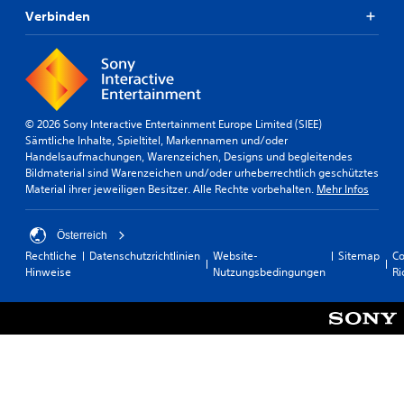
m
T
e
e
Verbinden
b
e
t
r
e
f
x
t
l
ü
t
i
e
r
t
T
g
d
e
e
u
e
l
x
n
n
w
© 2026 Sony Interactive Entertainment Europe Limited (SIEE)
t
g
S
e
Sämtliche Inhalte, Spieltitel, Markennamen und/oder
i
e
c
r
Handelsaufmachungen, Warenzeichen, Designs und begleitendes
n
n
h
d
Bildmaterial sind Warenzeichen und/oder urheberrechtlich geschütztes
M
n
w
e
Material ihrer jeweiligen Besitzer. Alle Rechte vorbehalten.
Mehr Infos
e
u
i
n
n
t
e
i
ü
z
r
n
Österreich
s
e
i
e
Rechtliche
Datenschutzrichtlinien
Website-
Sitemap
Co
u
n
g
i
Hinweise
Nutzungsbedingungen
Ri
n
.
k
n
d
e
e
a
i
r
A
u
t
W
n
f
s
e
H
p
g
i
U
a
r
s
D
s
a
e