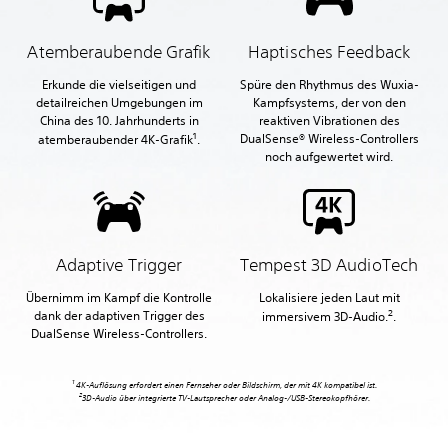
Atemberaubende Grafik
Haptisches Feedback
Erkunde die vielseitigen und
Spüre den Rhythmus des Wuxia-
detailreichen Umgebungen im
Kampfsystems, der von den
China des 10. Jahrhunderts in
reaktiven Vibrationen des
1
DualSense® Wireless-Controllers
atemberaubender 4K-Grafik
.
noch aufgewertet wird.
Adaptive Trigger
Tempest 3D AudioTech
Übernimm im Kampf die Kontrolle
Lokalisiere jeden Laut mit
2
dank der adaptiven Trigger des
immersivem 3D-Audio.
.
DualSense Wireless-Controllers.
1
4K-Auflösung erfordert einen Fernseher oder Bildschirm, der mit 4K kompatibel ist.
2
3D-Audio über integrierte TV-Lautsprecher oder Analog-/USB-Stereokopfhörer.