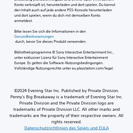
G
u
D
Konto verknüpft ist, herunterladen und dort spielen. Du kannst 
a
d
u
den Inhalt auch auf jede andere PS5-Konsole herunterladen 
m
i
k
und dort spielen, wenn du dich mit demselben Konto 
e
o
a
anmeldest.
p
s
n
l
i
n
Bitte lesen Sie sich die Informationen in den 
a
g
s
Gesundheitswarnungen
y
n
t
 durch, bevor Sie dieses Produkt verwenden.
j
a
d
e
l
a
Bibliotheksprogramme © Sony Interactive Entertainment Inc., 
d
e
s
unter exklusiver Lizenz für Sony Interactive Entertainment 
e
r
S
Europe. Es gelten die Software-Nutzungsbedingungen. 
r
e
p
Vollständige Nutzungsrechte unter eu.playstation.com/legal.
z
d
i
e
u
e
i
z
l
t
i
s
©2024 Evening Star Inc. Published by Private Division.
e
e
p
i
Penny's Big Breakaway is a trademark of Evening Star Inc.
r
i
n
Private Division and the Private Division logo are
e
e
s
n
trademarks of Private Division LLC. All other marks and
l
e
o
e
trademarks are the property of their respective owners. All
h
d
n
rights reserved.
e
e
u
Datenschutzrichtlinien des Spiels und EULA
n
r
n