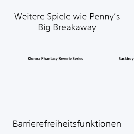
Weitere Spiele wie Penny’s
Big Breakaway
Klonoa Phantasy Reverie Series
Sackboy
Barrierefreiheitsfunktionen
L
S
S
a
p
p