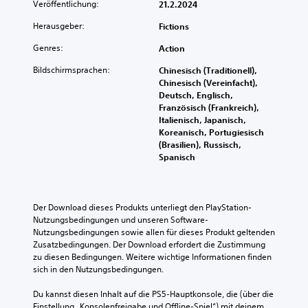
t
Veröffentlichung:
21.2.2024
s
u
d
D
k
Herausgeber:
Fictions
i
a
r
e
Genres:
n
Action
ü
L
n
c
a
Bildschirmsprachen:
Chinesisch (Traditionell),
s
u
k
Chinesisch (Vereinfacht),
t
t
e
Deutsch, Englisch,
A
s
n
Französisch (Frankreich),
n
t
m
Italienisch, Japanisch,
l
ä
Koreanisch, Portugiesisch
e
e
r
(Brasilien), Russisch,
h
i
k
Spanisch
t
r
e
u
e
n
n
r
e
g
i
e
Der Download dieses Produkts unterliegt den PlayStation-
e
n
r
Nutzungsbedingungen und unseren Software-
n
z
T
Nutzungsbedingungen sowie allen für dieses Produkt geltenden 
f
e
a
Zusatzbedingungen. Der Download erfordert die Zustimmung 
ü
l
s
zu diesen Bedingungen. Weitere wichtige Informationen finden 
r
n
sich in den Nutzungsbedingungen.
t
d
e
a
e
r
Du kannst diesen Inhalt auf die PS5-Hauptkonsole, die (über die 
s
n
A
Einstellung „Konsolenfreigabe und Offline-Spiel“) mit deinem 