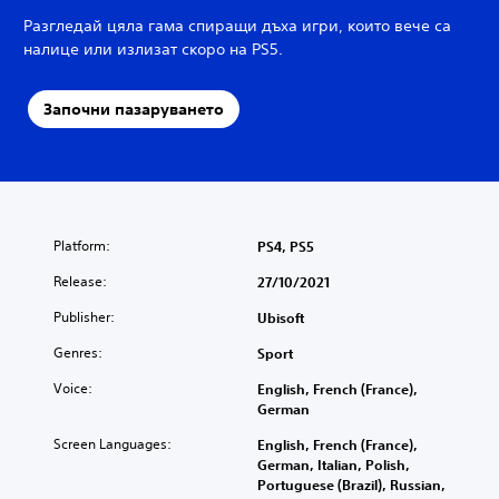
Разгледай цяла гама спиращи дъха игри, които вече са
налице или излизат скоро на PS5.
Започни пазаруването
Platform:
PS4, PS5
Release:
27/10/2021
Publisher:
Ubisoft
Genres:
Sport
Voice:
English, French (France),
German
Screen Languages:
English, French (France),
German, Italian, Polish,
Portuguese (Brazil), Russian,