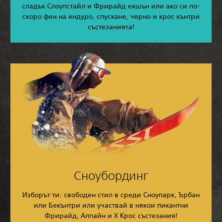
сладък Слоупстайл и Фрирайд екшън или ако си по-
скоро фен на ендуро, спускане, черно и крос кънтри
състезанията!
Сноубординг
Изборът ти: свободен стил в среди Сноупарк, Ърбан
или Бекънтри или участвай в някои пикантни
Фрирайд, Алпайн и X Крос състезания!