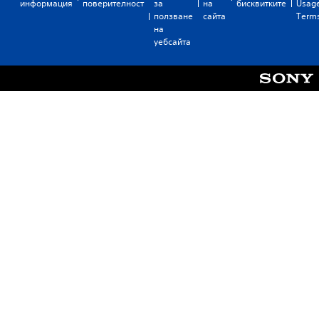
информация
поверителност
за
на
бисквитките
Usag
ползване
сайта
Term
на
уебсайта