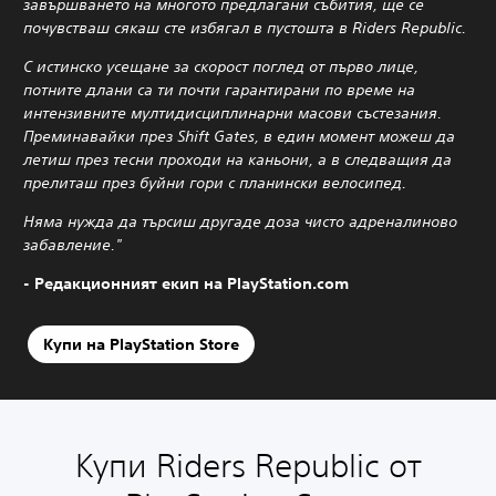
завършването на многото предлагани събития, ще се
почувстваш сякаш сте избягал в пустошта в Riders Republic.
С истинско усещане за скорост поглед от първо лице,
потните длани са ти почти гарантирани по време на
интензивните мултидисциплинарни масови състезания.
Преминавайки през Shift Gates, в един момент можеш да
летиш през тесни проходи на каньони, а в следващия да
прелиташ през буйни гори с планински велосипед.
Няма нужда да търсиш другаде доза чисто адреналиново
забавление."
- Редакционният екип на PlayStation.com
Купи на PlayStation Store
Купи Riders Republic от