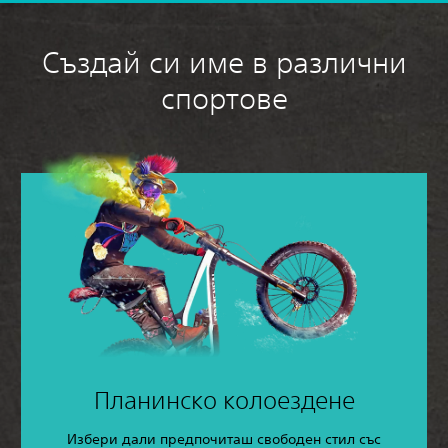
Създай си име в различни
спортове
Планинско колоездене
Избери дали предпочиташ свободен стил със