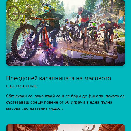
Преодолей касапницата на масовото
състезание
Сблъсквай се, закантвай се и се бори до финала, докато се
състезаваш срещу повече от 50 играчи в една пълна
масова състезателна лудост.