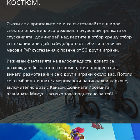
костюм.
Съюзи се с приятелите си и се състезавайте в широк
спектър от мултиплеър режими: почувствай тръпката от
спусканията, доминирай над картите в отбор срещу отбор
състезания или дай най-доброто от себе си в епични
масови PvP състезания с повече от 50 други играчи.
Изживей фантазията на велосипедиста, докато се
разхождаш безплатно в огромен, жив отворен свят,
винаги размотавайки се с други играчи около вас. Потопи
се в емблематичните американски национални паркове,
включително Брайс Каньон, долината Йосемити,
планината Мамут... всичко това поднесено за теб!