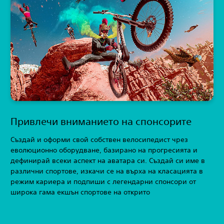
Привлечи вниманието на спонсорите
Създай и оформи свой собствен велосипедист чрез
еволюционно оборудване, базирано на прогресията и
дефинирай всеки аспект на аватара си. Създай си име в
различни спортове, изкачи се на върха на класацията в
режим кариера и подпиши с легендарни спонсори от
широка гама екшън спортове на открито