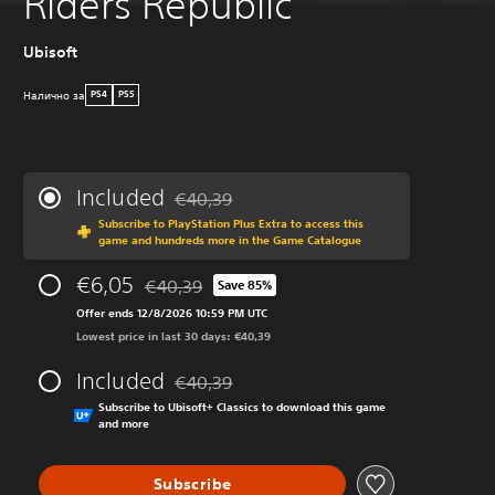
Riders Republic
Ubisoft
Налично за
PS4
PS5
Included
€40,39
Discounted from original price of €40,39
Subscribe to PlayStation Plus Extra to access this
game and hundreds more in the Game Catalogue
€6,05
€40,39
Save 85%
Discounted from original price of €40,39
Offer ends 12/8/2026 10:59 PM UTC
Lowest price in last 30 days: €40,39
Included
€40,39
Discounted from original price of €40,39
Subscribe to Ubisoft+ Classics to download this game
and more
Subscribe