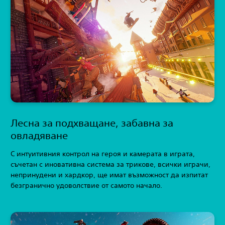
Лесна за подхващане, забавна за
овладяване
С интуитивния контрол на героя и камерата в играта,
съчетан с иновативна система за трикове, всички играчи,
непринудени и хардкор, ще имат възможност да изпитат
безгранично удоволствие от самото начало.