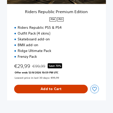
l
i
Riders Republic Premium Edition
c
P
PS4
PS5
r
Riders Republic PS5 & PS4
e
m
Outfit Pack (4 skins)
i
Skateboard add-on
u
BMX add-on
m
Ridge Ultimate Pack
E
d
Frenzy Pack
i
€29,99
t
€99,99
Save 70%
Discounted from original price of €99,99
i
Offer ends 12/8/2026 10:59 PM UTC
o
Lowest price in last 30 days: €99,99
n
Add to Cart