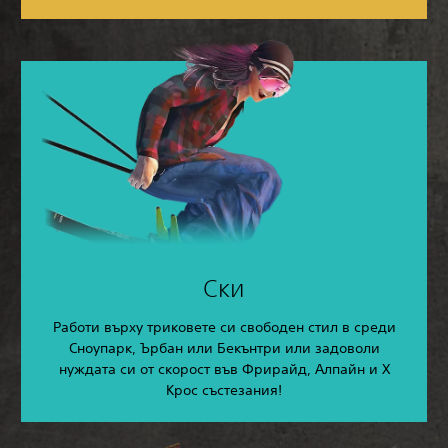
Ски
Работи върху триковете си свободен стил в среди
Сноупарк, Ърбан или Бекънтри или задоволи
нуждата си от скорост във Фрирайд, Алпайн и X
Крос състезания!