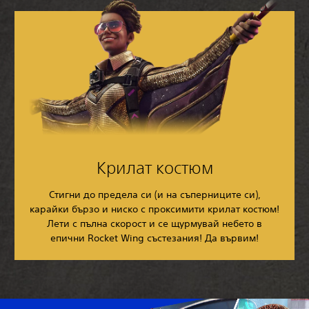
Крилат костюм
Стигни до предела си (и на съперниците си),
карайки бързо и ниско с проксимити крилат костюм!
Лети с пълна скорост и се щурмувай небето в
епични Rocket Wing състезания! Да вървим!