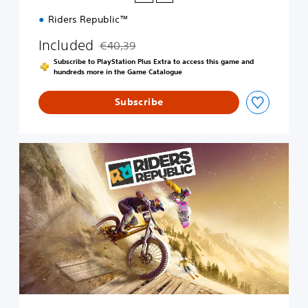
P
Riders Republic™
S
4
Included
€40,39
&
Discounted from original price of €40,39
P
Subscribe to PlayStation Plus Extra to access this game and
S
hundreds more in the Game Catalogue
5
Subscribe
R
i
d
e
r
s
R
e
p
u
b
l
i