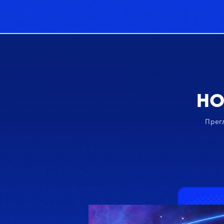
НО
Прегл