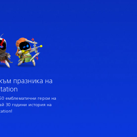
към празника на
tation
150 емблематични герои на
вай 30 години история на
tation!