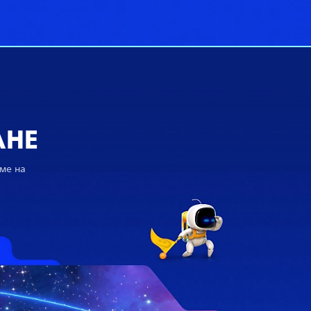
АНЕ
еме на