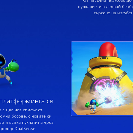
От пясъчни плажове до
вулкани - изследвай безб
търсене на изгубен
платформинга си
 с цял нов списък от
омни босове, с новите си
дар и всяка пукнатина чрез
тролер DualSense.