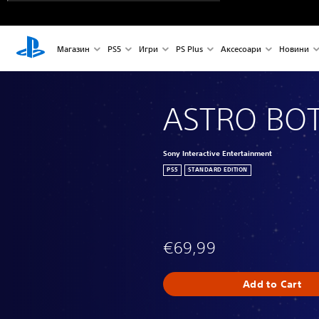
Магазин
PS5
Игри
PS Plus
Аксесоари
Новини
ASTRO BO
Sony Interactive Entertainment
PS5
STANDARD EDITION
€69,99
Add to Cart