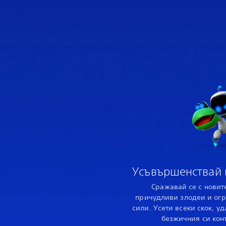
Усъвършенствай 
Сражавай се с новите
причудливи злодеи и огр
сили. Усети всеки скок, у
безжичния си кон