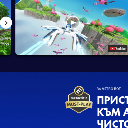
За ASTRO BOT
ПРИС
КЪМ A
ЧИСТ