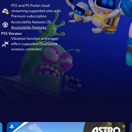
PS5 and PS Portal cloud
streaming supported only with
Premium subscription
Accessibility features (9)
Accessibility Features
PS5 Version
Vibration function and trigger
effect supported (DualSense
wireless controller)