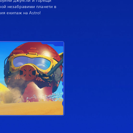
 буйни джунгли и горещи
рой незабравими планети в
ия екипаж на Astro!