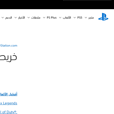
متجر
PS5‏
الألعاب
PS Plus
ملحقات
الأخبار
الدعم
yStation.com
خريط
أفضل الألعا
x Legends
l of Duty®: