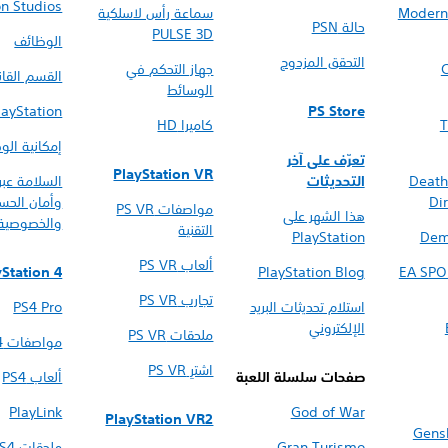
on Studios
Modern 
سماعة رأس لاسلكية
حالة PSN
PULSE 3D
الوظائف
التحقق المزدوج
C
جهاز التحكم في
القسم القان
الوسائط
PS Store
PlayStation والبي
T
كاميرا HD
إمكانية ال
تعرّف على آخر
PlayStation VR
Death
التحديثات
السلامة عبر 
Dir
وأمان الحس
مواصفات PS VR
هذا الشهر على
والخصوصية
التقنية
PlayStation
Dem
ألعاب PS VR
yStation 4
PlayStation Blog
EA SPO
تجارب PS VR
استلام تحديثات البريد
PS4 Pro
الإلكتروني
ملحقات PS VR
مواصفات PS4 التقنية
اشترِ PS VR
صفحات سلسلة اللعبة
ألعاب PS4
PlayLink
God of War
PlayStation VR2
Gens
Gran Turismo
ملحقات PS4