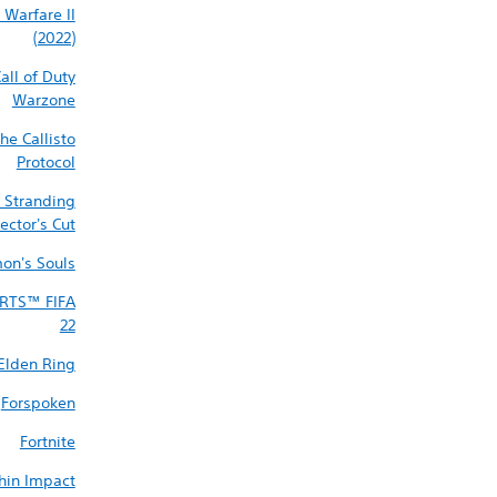
Warfare II
(2022)‎
all of Duty
Warzone
he Callisto
Protocol
 Stranding
ector's Cut
on's Souls
RTS™ FIFA
22
Elden Ring
Forspoken
Fortnite
hin Impact