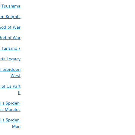
f Tsushima
am Knights
God of War
God of War راڠنَرو
 Turismo 7
ts Legacy
 Forbidden
West
 of Us Part
II
l's Spider-
es Morales
l's Spider-
Man