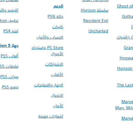
Ghost o
الدعم
سلسلة Horizon
الترفيه وال
Goth
حالة PSN
Resident Evil
تطبيق PlayStation
كتيبات
Uncharted
اشترِ PS4
ك
الحساب والأمان
جهاز PlayStation 5
Gran
PS Store واسترداد
الأموال
ألعاب PS5
Hogwar
الاشتراكات
ملحقات PS5
Horizon
الألعاب
ميزات PS5
The Last
الجهاز والتصليحات
ترفيه PS5
الاتصال
Marve
الأمان
Man: Mil
إشعارات مهمة
Marve