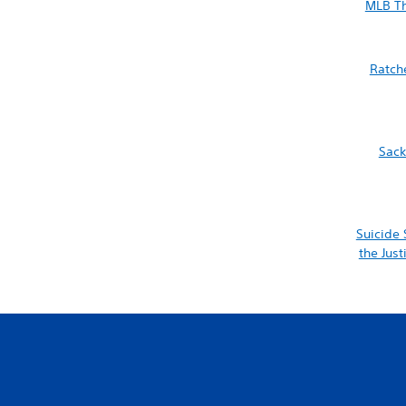
MLB Th
Ratch
Sack
Suicide 
the Jus