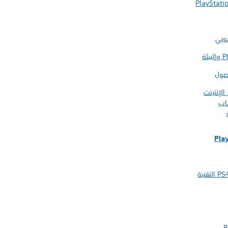
PlayStati
وني
ئة
وصول
الإنترنت
اب
Pla