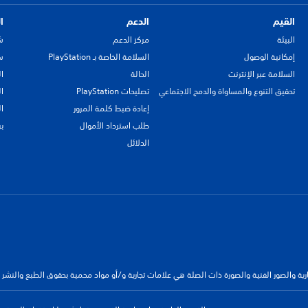
القيم
الدعم
ا
البيئة
مركز الدعم
ش
إمكانية الوصول
السلامة الخاصة بـ PlayStation
سي
السلامة عبر الإنترنت
الحالة
ا
تحقيق التنوع والمساواة والدمج الاجتماعي
تصليحات PlayStation
ا
إعادة ضبط كلمة المرور
ا
طلب استرداد الأموال
ب
الدلائل
جارية والصور الفنية والصورة ذات الصلة هي علامات تجارية و/أو مواد محمية بحقوق الطبع والنشر