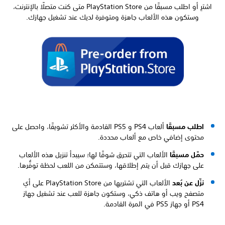
اشترِ أو اطلب مسبقًا من PlayStation Store متى كنت متصلًا بالإنترنت،
وستكون هذه الألعاب جاهزة ومتوفرة لديك عند تشغيل جهازك.
اطلب مسبقًا
ألعاب PS4 و PS5 القادمة والأكثر تشويقًا، واحصل على
محتوى إضافي خاص مع ألعاب محددة.
حمِّل مسبقًا
الألعاب التي تتحرق شوقًا لها؛ سيبدأ تنزيل هذه الألعاب
على جهازك قبل أن يتم إطلاقها، وستتمكن من اللعب لحظة توفُّرها.
نزِّل عن بُعد
الألعاب التي تشتريها من PlayStation Store على أي
متصفح ويب أو هاتف ذكي، وستكون جاهزة للعب عند تشغيل جهاز
PS4 أو جهاز PS5 في المرة القادمة.