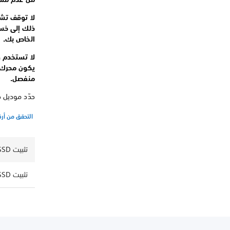
الخاص بك.
منفصل.
حدّد موديل جهاز PS5 الخاص بك من القائمة أدناه لل
التحقق من أر
تثبيت M.2 SSD لأجهزة PS5 (مجموعة موديل CFI-2000/7000)
تثبيت M.2 SSD لأجهزة PS5 (مجموعة موديل CFI-1000)