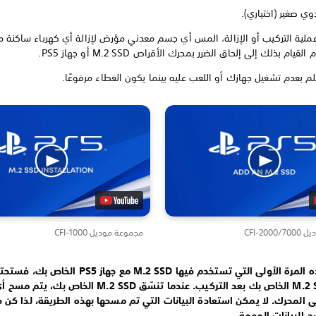
وي صغير (اختياري).
عملية التركيب أو الإزالة، المس أي جسم معدني مؤرض لإزالة أي كهرباء ساكنة
ام بذلك إلى إلحاق الضرر بمحرك الأقراص M.2 SSD أو جهاز PS5.
علم بعدم تشغيل جهازك أو اللعب عليه بينما يكون الغطاء مرفوعًا.
CFI-20
مجموعة موديل CFI-1000
إذا كانت هذه المرة الأولى التي تستخدم فيها M.2 SSD مع جهاز PS5 ا
تنسيق M.2 SSD الخاص بك بعد التركيب. عندما تنسّق M.2 SSD الخاص 
المحرك. لا يمكن استعادة البيانات التي تم مسحها بهذه الطريقة، لذا كن حذ
 البيانات المهمة.