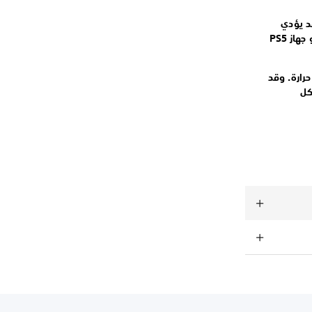
 محرك M.2 SSD الخاص بك. قد يؤدي
ذلك إلى خسارة البيانات أو تلفها أو إلى إلحاق الضرر بمحرك أقراص M.2 SSD الخاص بك أو جهاز PS5
قل حرارة. وقد
شكل