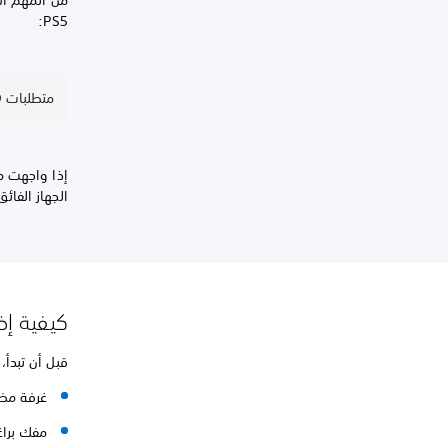
PS5:
متطلبات M.2 SSD لأجهزة PS5
إذا واجهت مشاكل
الجهاز الفائ
كيفية إضافة م
قبل أن تبدأ،
غرفة مضا
مفك براغي Phillips أو مفك مصلّ