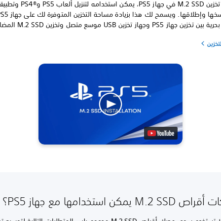
بمجرد تثبيت تخزين M.2 SSD في جهاز PS5، يمكن استخدامه لتنزيل 
 PS5 وجهاز تخزين USB موسع متصل وتخزين M.2 SSD المضاف.
تخزين
M يمكن استخدامها مع جهاز PS5؟