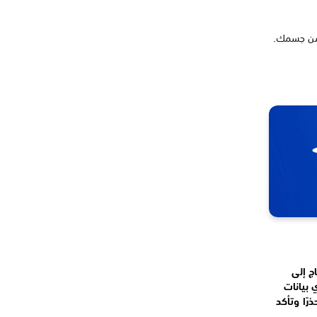
 من جسمك.
لخاص بك، فستحتاج إلى
بك، يتم مسح أي بيانات
رًا وتأكد