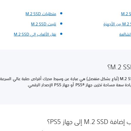
متطلبات M.2 SSD
تثبيت M.2 SSD
لشائعة
نقل الألعاب إلى M.2 SSD
إن أجهزة M.2 SSD (تُباع بشكل منفصل) هي عبارة عن وسيط محرك أقراص صلبة عالي السر
ساحة تخزين جهاز PS5®‎ أو جهاز PS5 الإصدار الرقمي.
M.2 S إلى جهاز PS5؟