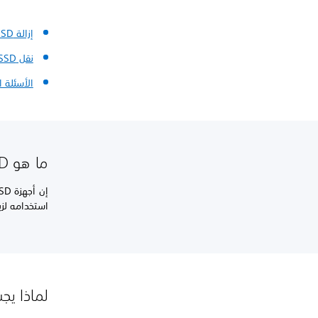
إزالة M.2 SSD
نقل M.2 SSD بين الأجهزة
الأسئلة ا
ما هو M.2 SSD؟
استخدامه لزيادة سعة م
لماذا يجب إضافة SD