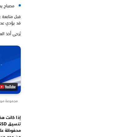
مصباح يد
قبل متابعة 
قد يؤدي عدم القي
يُرجى أخذ ال
مجموعة موديل 00/7000
محفوظة على 
من عدم مسح