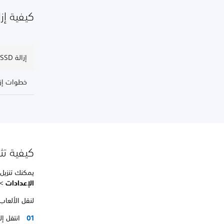
كيفية إزالة M.2 SSD من 
إزالة M.2 SSD لأجهزة PS5 (مجموعة موديل CFI-2000/7000)
خطوات إزالة M.2 SSD لأجهزة PS5 (مجموعة 
كيفية تثبيت ا
يمكنك تنزيل الألعاب من PlayStation™Store إ
الإعدادات
>
لنقل الألعاب
انتقل إ